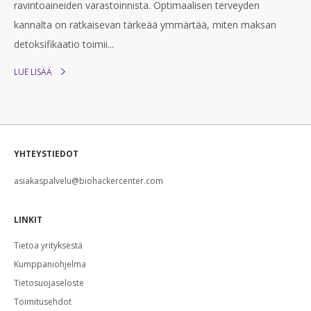
ravintoaineiden varastoinnista. Optimaalisen terveyden
kannalta on ratkaisevan tärkeää ymmärtää, miten maksan
detoksifikaatio toimii...
LUE LISÄÄ
YHTEYSTIEDOT
asiakaspalvelu@biohackercenter.com
LINKIT
Tietoa yrityksestä
Kumppaniohjelma
Tietosuojaseloste
Toimitusehdot