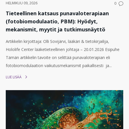
HELMIKUU 09, 2026
0
Tieteellinen katsaus punavaloterapiaan
(fotobiomodulaatio, PBM): Hyödyt,
mekanismit, myytit ja tutkimusnäyttö
Artikkelin kirjoittaja: Olli Sovijärvi, lääkäri & tietokirjailija,
Hololife Center lääketieteellinen johtaja – 20.01.2026 Esipuhe
Tämän artikkelin tavoite on selittää punavaloterapian eli
fotobiomodulaation vaikutusmekanismit paikallisesti ja...
LUE LISÄÄ