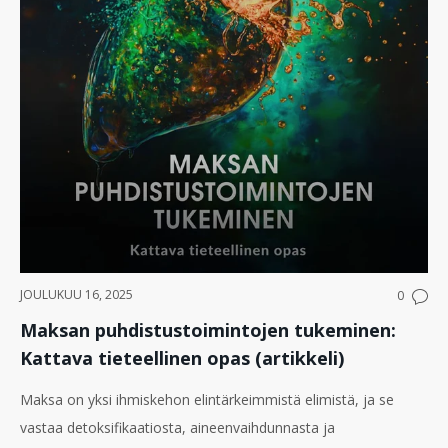
JOULUKUU 16, 2025
0
Maksan puhdistustoimintojen tukeminen:
Kattava tieteellinen opas (artikkeli)
Maksa on yksi ihmiskehon elintärkeimmistä elimistä, ja se
vastaa detoksifikaatiosta, aineenvaihdunnasta ja