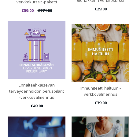
Biohakkerin verkkokurssi
verkkokurssit -paketti
€29.00
€59.00
€174.00
Ennaltaehkäisevän
Immuniteetti haltuun -
terveydenhoidon peruspilarit
verkkovalmennus
-verkkovalmennus
€39.00
€49.00