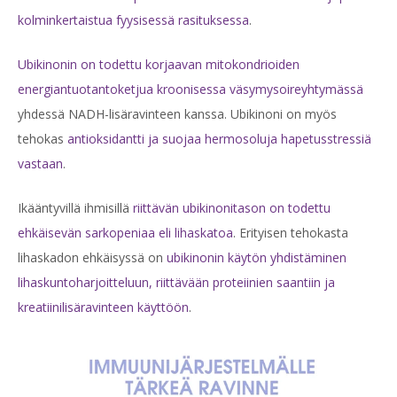
kolminkertaistua fyysisessä rasituksessa
.
Ubikinonin on todettu korjaavan mitokondrioiden
energiantuotantoketjua kroonisessa väsymysoireyhtymässä
yhdessä NADH-lisäravinteen kanssa. Ubikinoni on myös
tehokas
antioksidantti ja suojaa hermosoluja hapetusstressiä
vastaan
.
Ikääntyvillä ihmisillä
riittävän ubikinonitason on todettu
ehkäisevän sarkopeniaa eli lihaskatoa
. Erityisen tehokasta
lihaskadon ehkäisyssä on
ubikinonin käytön yhdistäminen
lihaskuntoharjoitteluun, riittävään proteiinien saantiin ja
kreatiinilisäravinteen käyttöön
.