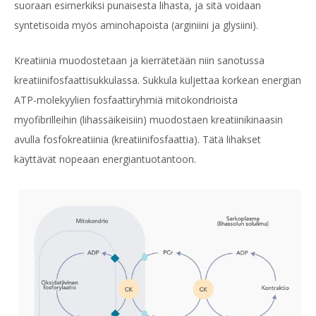
suoraan esimerkiksi punaisesta lihasta, ja sitä voidaan
syntetisoida myös aminohapoista (arginiini ja glysiini).
Kreatiinia muodostetaan ja kierrätetään niin sanotussa
kreatiinifosfaattisukkulassa. Sukkula kuljettaa korkean energian
ATP-molekyylien fosfaattiryhmiä mitokondrioista
myofibrilleihin (lihassäikeisiin) muodostaen kreatiinikinaasin
avulla fosfokreatiinia (kreatiinifosfaattia). Tätä lihakset
käyttävät nopeaan energiantuotantoon.