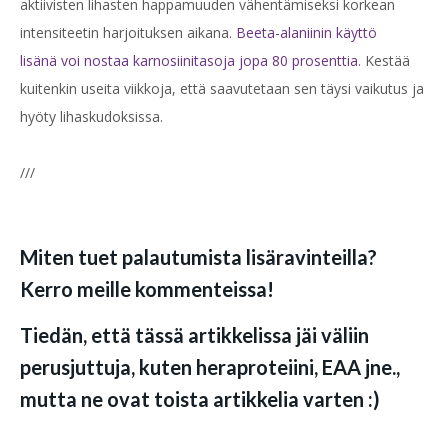
aktiivisten lihasten happamuuden vähentämiseksi korkean
intensiteetin harjoituksen aikana.
Beeta-alaniinin käyttö
lisänä voi nostaa karnosiinitasoja jopa 80 prosenttia
. Kestää
kuitenkin useita viikkoja, että saavutetaan sen täysi vaikutus ja
hyöty lihaskudoksissa.
///
Miten tuet palautumista lisäravinteilla?
Kerro meille kommenteissa!
Tiedän, että tässä artikkelissa jäi väliin
perusjuttuja, kuten heraproteiini, EAA jne.,
mutta ne ovat toista artikkelia varten :)