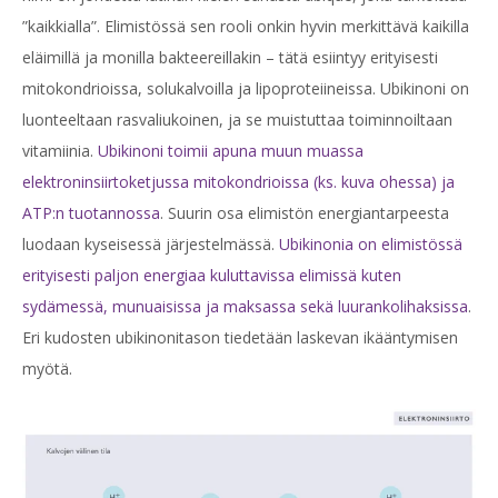
”kaikkialla”. Elimistössä sen rooli onkin hyvin merkittävä kaikilla
eläimillä ja monilla bakteereillakin – tätä esiintyy erityisesti
mitokondrioissa, solukalvoilla ja lipoproteiineissa. Ubikinoni on
luonteeltaan rasvaliukoinen, ja se muistuttaa toiminnoiltaan
vitamiinia.
Ubikinoni toimii apuna muun muassa
elektroninsiirtoketjussa mitokondrioissa (ks. kuva ohessa) ja
ATP:n tuotannossa
. Suurin osa elimistön energiantarpeesta
luodaan kyseisessä järjestelmässä.
Ubikinonia on elimistössä
erityisesti paljon energiaa kuluttavissa elimissä kuten
sydämessä, munuaisissa ja maksassa sekä luurankolihaksissa
.
Eri kudosten ubikinonitason tiedetään laskevan ikääntymisen
myötä.