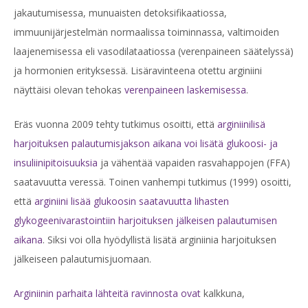
jakautumisessa, munuaisten detoksifikaatiossa,
immuunijärjestelmän normaalissa toiminnassa, valtimoiden
laajenemisessa eli vasodilataatiossa (verenpaineen säätelyssä)
ja hormonien erityksessä. Lisäravinteena otettu arginiini
näyttäisi olevan tehokas
verenpaineen laskemisessa
.
Eräs vuonna 2009 tehty tutkimus osoitti, että
arginiinilisä
harjoituksen palautumisjakson aikana voi lisätä glukoosi- ja
insuliinipitoisuuksia
ja vähentää vapaiden rasvahappojen (FFA)
saatavuutta veressä. Toinen vanhempi tutkimus (1999) osoitti,
että
arginiini lisää glukoosin saatavuutta lihasten
glykogeenivarastointiin harjoituksen jälkeisen palautumisen
aikana
. Siksi voi olla hyödyllistä lisätä arginiinia harjoituksen
jälkeiseen palautumisjuomaan.
Arginiinin parhaita lähteitä ravinnosta ovat
kalkkuna,