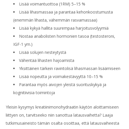
Lisää voimantuottoa (1RM) 5–15 %
Lisää lihasmassaa ja parantaa kehonkoostumusta
(enemmän lihasta, vähemmän rasvamassaa)
Lisää kykyä hallita suurempaa harjoitusvolyymiä
Nostaa anabolisten hormonien tasoa (testosteroni,
IGF-1 ym.)
Lisää solujen nesteytystä
Vähentää lihasten hajoamista
Yksittäinen tärkein ravintolisä lihasmassan lisäämiseen
Lisää nopeutta ja voimakestävyyttä 10–15 %
Parantaa myös aivojen yleistä suorituskykyä ja
kognitiivisia toimintoja
Yleisin kysymys kreatiinimonohydraatin käytön aloittamiseen
liittyen on, tarvitseeko niin sanottua latausvaihetta? Laaja
tutkimusaineisto tämän osalta osoittaa, että latausvaiheesta