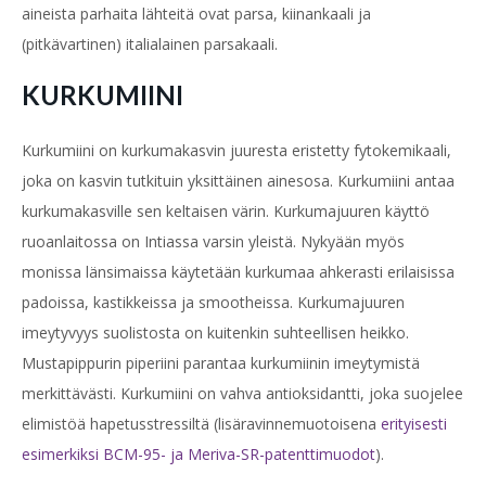
aineista parhaita lähteitä ovat parsa, kiinankaali ja
(pitkävartinen) italialainen parsakaali.
KURKUMIINI
Kurkumiini on kurkumakasvin juuresta eristetty fytokemikaali,
joka on kasvin tutkituin yksittäinen ainesosa. Kurkumiini antaa
kurkumakasville sen keltaisen värin. Kurkumajuuren käyttö
ruoanlaitossa on Intiassa varsin yleistä. Nykyään myös
monissa länsimaissa käytetään kurkumaa ahkerasti erilaisissa
padoissa, kastikkeissa ja smootheissa. Kurkumajuuren
imeytyvyys suolistosta on kuitenkin suhteellisen heikko.
Mustapippurin piperiini parantaa kurkumiinin imeytymistä
merkittävästi. Kurkumiini on vahva antioksidantti, joka suojelee
elimistöä hapetusstressiltä (lisäravinnemuotoisena
erityisesti
esimerkiksi BCM-95- ja Meriva-SR-patenttimuodot
).