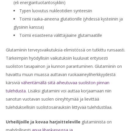
(eli energiantuotantosykliin)
Typen luovutus nukleotidien synteesiin
Toimii raaka-aineena glutationille (yhdessä kysteiinin ja
glysiinin kanssa)
Toimii esiasteena välittäjäaine glutamaatille
Glutamiinin terveysvaikutuksia elimistössä on tutkittu runsaasti.
Tärkeimpiin hyödyllisiin vaikutuksiin kuuluvat erityisesti
suoliston tasapainon ja kunnon parantuminen. Glutamiinin on
havaittu muun muassa auttavan ruokaaineyliherkkyydestä
kärsiviä
vähentämällä siitä aiheutuvaa suoliston pinnan
tulehdusta
. Lisäksi glutamiini voi auttaa korjaamaan niin
sanotun vuotavan suolen oireyhtymää ja lievittää
tulehduksellisiin suolistosairauksiin liittyvää tulehdustilaa.
Urheilijoille ja kovaa harjoitteleville
glutamiinista on
mahdollisesti
apua lihaskasvussa ja