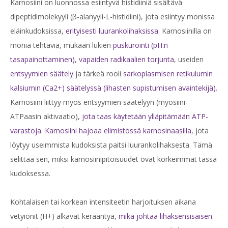
Karnosiini on luonnossa esiintyvä histidiiniä sisältävä
dipeptidimolekyyli (β-alanyyli-L-histidiini), jota esiintyy monissa
eläinkudoksissa,
erityisesti luurankolihaksissa
. Karnosiinilla on
monia tehtäviä, mukaan lukien
puskurointi (pH:n
tasapainottaminen)
,
vapaiden radikaalien torjunta
, useiden
entsyymien säätely
ja tärkeä rooli
sarkoplasmisen retikulumin
kalsiumin (Ca2+) säätelyssä (lihasten supistumisen avaintekijä)
.
Karnosiini liittyy myös entsyymien säätelyyn (myosiini-
ATPaasin aktivaatio),
jota taas käytetään ylläpitämään ATP-
varastoja
.
Karnosiini hajoaa elimistössä karnosinaasilla
, jota
löytyy useimmista kudoksista paitsi luurankolihaksesta. Tämä
selittää sen, miksi karnosiinipitoisuudet ovat korkeimmat tässä
kudoksessa.
Kohtalaisen tai korkean intensiteetin harjoituksen aikana
vetyionit (H+) alkavat kerääntyä,
mikä johtaa lihaksensisäisen