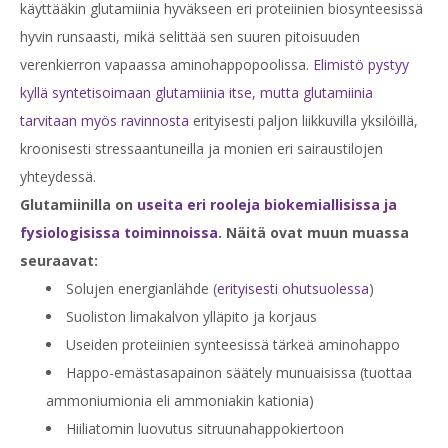
käyttääkin glutamiinia hyväkseen eri proteiinien biosynteesissä
hyvin runsaasti, mikä selittää sen suuren pitoisuuden
verenkierron vapaassa aminohappopoolissa.
Elimistö pystyy
kyllä syntetisoimaan glutamiinia itse, mutta glutamiinia
tarvitaan myös ravinnosta
erityisesti paljon liikkuvilla yksilöillä,
kroonisesti stressaantuneilla ja monien eri sairaustilojen
yhteydessä.
Glutamiinilla on
useita eri rooleja
biokemiallisissa ja
fysiologisissa toiminnoissa
. Näitä ovat muun muassa
seuraavat:
Solujen energianlähde (
erityisesti ohutsuolessa
)
Suoliston limakalvon ylläpito ja korjaus
Useiden proteiinien synteesissä tärkeä aminohappo
Happo-emästasapainon säätely munuaisissa (tuottaa
ammoniumionia eli ammoniakin kationia)
Hiiliatomin luovutus sitruunahappokiertoon