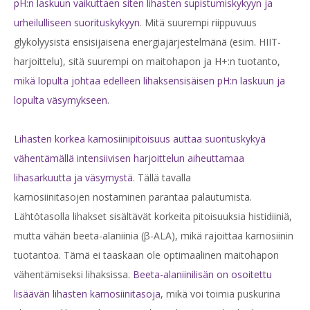
pH:n laskuun vaikuttaen siten lihasten supistumiskykyyn ja
urheilulliseen suorituskykyyn
. Mitä suurempi riippuvuus
glykolyysistä ensisijaisena energiajärjestelmänä (esim. HIIT-
harjoittelu), sitä suurempi on maitohapon ja H+:n tuotanto,
mikä lopulta johtaa edelleen lihaksensisäisen pH:n laskuun ja
lopulta väsymykseen
.
Lihasten korkea karnosiinipitoisuus auttaa suorituskykyä
vähentämällä intensiivisen harjoittelun aiheuttamaa
lihasarkuutta ja väsymystä
. Tällä tavalla
karnosiinitasojen nostaminen parantaa palautumista.
Lähtötasolla lihakset sisältävät korkeita pitoisuuksia histidiiniä,
mutta vähän beeta-alaniinia (β-ALA), mikä rajoittaa karnosiinin
tuotantoa. Tämä ei taaskaan ole optimaalinen maitohapon
vähentämiseksi lihaksissa.
Beeta-alaniinilisän on osoitettu
lisäävän lihasten karnosiinitasoja
, mikä voi toimia puskurina