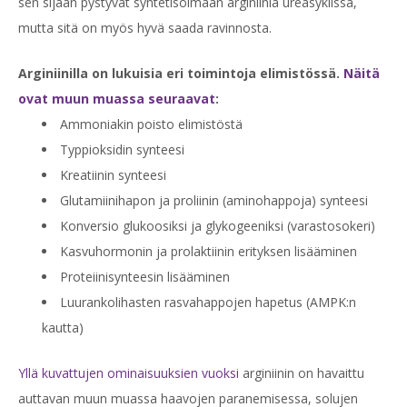
sen sijaan pystyvät syntetisoimaan arginiinia ureasyklissä,
mutta sitä on myös hyvä saada ravinnosta.
Arginiinilla on lukuisia eri toimintoja elimistössä.
Näitä
ovat muun muassa seuraavat
:
Ammoniakin poisto elimistöstä
Typpioksidin synteesi
Kreatiinin synteesi
Glutamiinihapon ja proliinin (aminohappoja) synteesi
Konversio glukoosiksi ja glykogeeniksi (varastosokeri)
Kasvuhormonin ja prolaktiinin erityksen lisääminen
Proteiinisynteesin lisääminen
Luurankolihasten rasvahappojen hapetus (AMPK:n
kautta)
Yllä kuvattujen ominaisuuksien vuoksi
arginiinin on havaittu
auttavan muun muassa haavojen paranemisessa, solujen