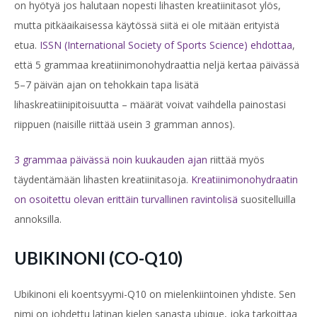
on hyötyä jos halutaan nopesti lihasten kreatiinitasot ylös,
mutta pitkäaikaisessa käytössä siitä ei ole mitään erityistä
etua.
ISSN (International Society of Sports Science) ehdottaa
,
että 5 grammaa kreatiinimonohydraattia neljä kertaa päivässä
5–7 päivän ajan on tehokkain tapa lisätä
lihaskreatiinipitoisuutta – määrät voivat vaihdella painostasi
riippuen (naisille riittää usein 3 gramman annos).
3 grammaa päivässä noin kuukauden ajan
riittää myös
täydentämään lihasten kreatiinitasoja.
Kreatiinimonohydraatin
on osoitettu olevan erittäin turvallinen ravintolisä
suositelluilla
annoksilla.
UBIKINONI (CO-Q10)
Ubikinoni eli koentsyymi-Q10 on mielenkiintoinen yhdiste. Sen
nimi on johdettu latinan kielen sanasta ubique, joka tarkoittaa