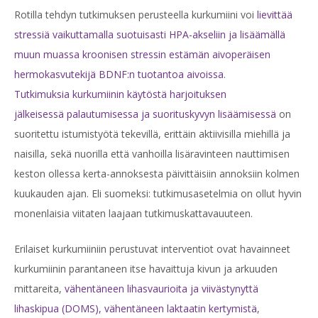
Rotilla tehdyn tutkimuksen perusteella kurkumiini voi
lievittää
stressiä vaikuttamalla suotuisasti HPA-akseliin ja lisäämällä
muun muassa kroonisen stressin estämän aivoperäisen
hermokasvutekijä BDNF:n tuotantoa aivoissa
.
Tutkimuksia kurkumiinin käytöstä harjoituksen
jälkeisessä palautumisessa ja suorituskyvyn lisäämisessä
on
suoritettu istumistyötä tekevillä, erittäin aktiivisilla miehillä ja
naisilla, sekä nuorilla että vanhoilla lisäravinteen nauttimisen
keston ollessa kerta-annoksesta päivittäisiin annoksiin kolmen
kuukauden ajan. Eli suomeksi: tutkimusasetelmia on ollut hyvin
monenlaisia viitaten laajaan tutkimuskattavauuteen.
Erilaiset kurkumiiniin perustuvat interventiot ovat havainneet
kurkumiinin parantaneen itse havaittuja kivun ja arkuuden
mittareita,
vähentäneen lihasvaurioita ja viivästynyttä
lihaskipua (DOMS), vähentäneen laktaatin kertymistä
,