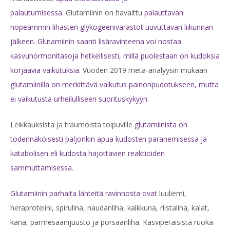
palautumisessa
. Glutamiinin on havaittu
palauttavan
nopeammin lihasten glykogeenivarastot uuvuttavan liikunnan
jälkeen
.
Glutamiinin saanti lisäravinteena voi nostaa
kasvuhormonitasoja hetkellisesti, millä puolestaan on kudoksia
korjaavia vaikutuksia
. Vuoden 2019 meta-analyysin mukaan
glutamiinilla on merkittävä vaikutus painonpudotukseen, mutta
ei vaikutusta urheilulliseen suorituskykyyn
.
Leikkauksista ja traumoista toipuville
glutamiinista on
todennäköisesti paljonkin apua kudosten paranemisessa ja
katabolisen eli kudosta hajottavien reaktioiden
sammuttamisessa.
Glutamiinin parhaita lähteitä ravinnosta ovat
luuliemi,
heraproteiini, spirulina, naudanliha, kalkkuna, riistaliha, kalat,
kana, parmesaanijuusto ja porsaanliha. Kasviperäisistä ruoka-