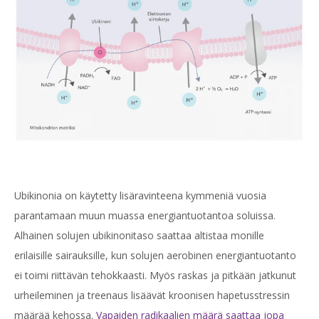
Ubikinonia on käytetty lisäravinteena kymmeniä vuosia
parantamaan muun muassa energiantuotantoa soluissa.
Alhainen solujen ubikinonitaso saattaa altistaa monille
erilaisille sairauksille, kun solujen aerobinen energiantuotanto
ei toimi riittävän tehokkaasti. Myös raskas ja pitkään jatkunut
urheileminen ja treenaus lisäävät kroonisen hapetusstressin
määrää kehossa.
Vapaiden radikaalien määrä saattaa jopa