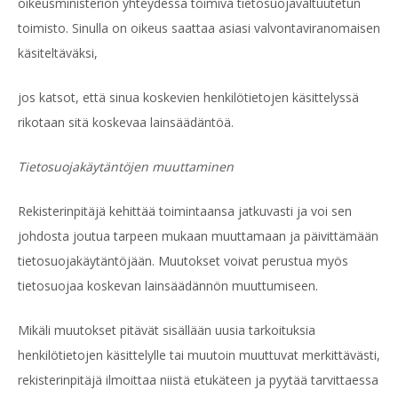
oikeusministeriön yhteydessä toimiva tietosuojavaltuutetun
toimisto. Sinulla on oikeus saattaa asiasi valvontaviranomaisen
käsiteltäväksi,
jos katsot, että sinua koskevien henkilötietojen käsittelyssä
rikotaan sitä koskevaa lainsäädäntöä.
Tietosuojakäytäntöjen muuttaminen
Rekisterinpitäjä kehittää toimintaansa jatkuvasti ja voi sen
johdosta joutua tarpeen mukaan muuttamaan ja päivittämään
tietosuojakäytäntöjään. Muutokset voivat perustua myös
tietosuojaa koskevan lainsäädännön muuttumiseen.
Mikäli muutokset pitävät sisällään uusia tarkoituksia
henkilötietojen käsittelylle tai muutoin muuttuvat merkittävästi,
rekisterinpitäjä ilmoittaa niistä etukäteen ja pyytää tarvittaessa