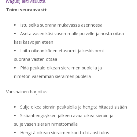
(vagus) aktiivisuutta
.
Toimi seuraavasti:
Istu selkä suorana mukavassa asennossa
Aseta vasen käsi vasemmalle polvelle ja nosta oikea
käsi
kasvojen eteen
Laita oikean käden etusormi ja keskisormi
suorana
vasten otsaa
Pidä peukalo oikean sieraimen puolella ja
nimetön
vasemman sieraimen puolella
Varsinainen harjoitus:
Sulje oikea sierain peukalolla ja hengitä hitaasti sisään
Sisäänhengityksen jälkeen avaa oikea sierain ja
sulje vasen sierain nimettömällä
Hengitä oikean sieraimen kautta hitaasti ulos