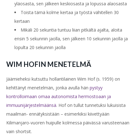
yläosasta,
sen jälkeen keskiosasta ja lopussa alaosasta
Toista tämä kolme kertaa ja työstä vähitellen 30
kertaan
Mikäli 20 sekuntia tuntuu liian pitkältä ajalta, aloita
ensin
5 sekunnin jaolla, sen jälkeen 10 sekunnin jaolla ja
lopulta 20 sekunnin jaolla
WIM HOFIN MENETELMÄ
Jäämieheksi kutsuttu hollantilainen Wim Hof (s. 1959) on
kehittänyt menetelmän, jonka avulla hän
pystyy
kontrolloimaan omaa autonomista hermostoaan ja
immuunijärjestelmäänsä
. Hof on tullut tunnetuksi lukuisista
maailman- ennätyksistään – esimerkiksi kiivettyään
Kilimanjaro-vuoren huipulle kolmessa päivässä varusteenaan
vain shortsit.