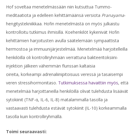
Hof soveltaa menetelmässään niin kutsuttua Tummo-
meditaatiota ja edelleen kehittämäänsä versiota
Pranayama
-
hengitystekniikkaa. Hofin menetelmästä on myös julkaistu
kontrolloitu tutkimus ihmisillä. Koehenkilöt kykenivät Hofin
kehittämien harjoitusten avulla säätelemään sympaattista
hermostoa ja immuunijärjestelmää. Menetelmää harjoitelleilla
henkilöillä oli kontrolliryhmään verrattuna bakteeritoksiini-
injektion jälkeen vähemmän flunssan kaltaisia
oireita, korkeampi adrenaliinipitoisuus veressä ja tasaisempi
veren stressihormonitaso.
Tutkimuksessa havaittiin myös
, että
menetelmää harjoittaneilla henkilöillä olivat tulehdusta lisäävät
sytokiinit (TNF-α, IL-6, IL-8) matalammalla tasolla ja
vastaavasti tulehdusta estävät sytokiinit (IL-10) korkeammalla
tasolla kuin kontrolliryhmällä.
Toimi seuraavasti: