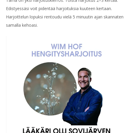
Tämä on yksi harjoituskierros. Toista harjoitus 2–3 kertaa.
Edistyessäsi voit pidentää harjoituksia kuuteen kertaan.
Harjoittelun lopuksi rentoudu vielä 5 minuutin ajan skannaten
samalla kehoasi.