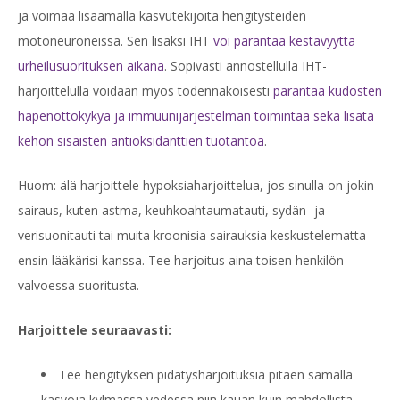
ja voimaa lisäämällä kasvutekijöitä hengitysteiden
motoneuroneissa. Sen lisäksi IHT
voi parantaa kestävyyttä
urheilusuorituksen aikana
. Sopivasti annostellulla IHT-
harjoittelulla voidaan myös todennäköisesti
parantaa kudosten
hapenottokykyä ja immuunijärjestelmän toimintaa sekä lisätä
kehon sisäisten antioksidanttien tuotantoa
.
Huom: älä harjoittele hypoksiaharjoittelua, jos sinulla on jokin
sairaus, kuten astma, keuhkoahtaumatauti, sydän- ja
verisuonitauti tai muita kroonisia sairauksia keskustelematta
ensin lääkärisi kanssa. Tee harjoitus aina toisen henkilön
valvoessa suoritusta.
Harjoittele seuraavasti:
Tee hengityksen pidätysharjoituksia pitäen samalla
kasvoja kylmässä vedessä niin kauan kuin mahdollista.