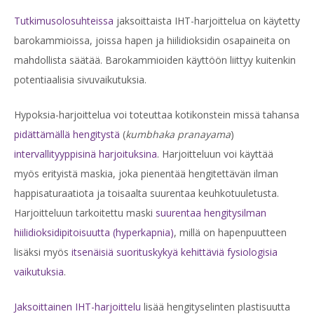
Tutkimusolosuhteissa
jaksoittaista IHT-harjoittelua on käytetty
barokammioissa, joissa hapen ja hiilidioksidin osapaineita on
mahdollista säätää. Barokammioiden käyttöön liittyy kuitenkin
potentiaalisia sivuvaikutuksia.
Hypoksia-harjoittelua voi toteuttaa kotikonstein missä tahansa
pidättämällä hengitystä
(
kumbhaka pranayama
)
intervallityyppisinä harjoituksina
. Harjoitteluun voi käyttää
myös erityistä maskia, joka pienentää hengitettävän ilman
happisaturaatiota ja toisaalta suurentaa keuhkotuuletusta.
Harjoitteluun tarkoitettu maski
suurentaa hengitysilman
hiilidioksidipitoisuutta (hyperkapnia)
, millä on hapenpuutteen
lisäksi myös
itsenäisiä suorituskykyä kehittäviä fysiologisia
vaikutuksia
.
Jaksoittainen IHT-harjoittelu
lisää hengityselinten plastisuutta