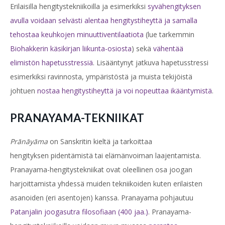
Erilaisilla hengitystekniikoilla ja esimerkiksi
syvähengityksen
avulla voidaan selvästi alentaa hengitystiheyttä ja samalla
tehostaa keuhkojen minuuttiventilaatiota
(lue tarkemmin
Biohakkerin käsikirjan liikunta-osiosta
) sekä
vähentää
elimistön hapetusstressiä
. Lisääntynyt jatkuva hapetusstressi
esimerkiksi ravinnosta, ympäristöstä ja muista tekijöistä
johtuen
nostaa hengitystiheyttä ja voi nopeuttaa ikääntymistä
.
PRANAYAMA-TEKNIIKAT
Prānāyāma
on Sanskritin kieltä ja tarkoittaa
hengityksen pidentämistä tai elämänvoiman laajentamista.
Pranayama-hengitystekniikat ovat oleellinen osa joogan
harjoittamista yhdessä muiden tekniikoiden kuten erilaisten
asanoiden (eri asentojen) kanssa. Pranayama pohjautuu
Patanjalin joogasutra filosofiaan (400 jaa.)
. Pranayama-