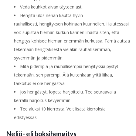
Vedä keuhkot aivan täyteen asti.
Hengitä ulos nenän kautta hyvin
rauhallisesti,
hengityksen kohinaan kuunnellen. Halutessasi
voit supistaa hieman kurkun kannen lihasta siten, että
hengitys kohisee hieman enemmän kurkussa. Tämä auttaa
tekemään hengityksestä vieläkin rauhallisemman,
syvemmän ja pidemmän.
Mitä pidempiä ja rauhallisempia hengityksiä pystyt
tekemään, sen parempi. Älä kuitenkaan yritä liikaa,
tarkoitus ei ole hengästyä.
Jos hengästyt, lopeta harjoittelu. Tee seuraavalla
kerralla harjoitus kevyemmin
Tee aluksi 10 kierrosta. Voit lisätä kierroksia
edistyessäsi.
Neliö- eli boksihengitys