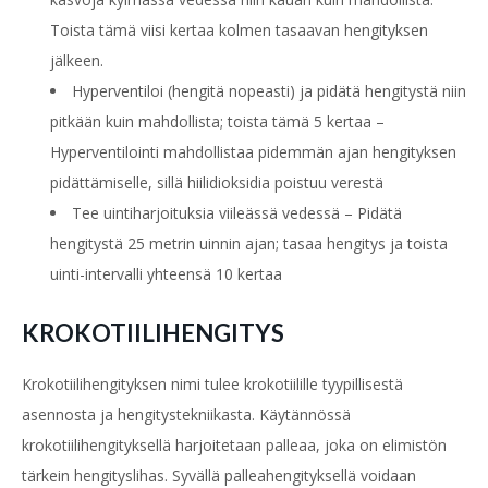
Toista tämä viisi kertaa kolmen tasaavan hengityksen
jälkeen.
Hyperventiloi (hengitä nopeasti) ja pidätä hengitystä niin
pitkään kuin mahdollista; toista tämä 5 kertaa –
H
yperventilointi mahdollistaa pidemmän ajan hengityksen
pidättämiselle, sillä hiilidioksidia poistuu verestä
Tee uintiharjoituksia viileässä vedessä – P
idätä
hengitystä 25 metrin uinnin ajan; tasaa
hengitys ja toista
uinti-intervalli yhteensä 10 kertaa
KROKOTIILIHENGITYS
Krokotiilihengityksen nimi tulee krokotiilille tyypillisestä
asennosta ja hengitystekniikasta. Käytännössä
krokotiilihengityksellä harjoitetaan palleaa, joka on elimistön
tärkein hengityslihas. Syvällä palleahengityksellä voidaan