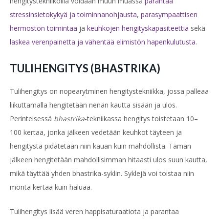
hengitystekniikoilla voidaan muun muassa
parantaa
stressinsietokykyä ja toiminnanohjausta
,
parasympaattisen
hermoston toimintaa
ja
keuhkojen
hengityskapasiteettia
sekä
laskea verenpainetta ja vähentää elimistön hapenkulutusta
.
TULIHENGITYS (BHASTRIKA)
Tulihengitys on nopearytminen hengitystekniikka, jossa palleaa
liikuttamalla hengitetään nenän kautta sisään ja ulos.
Perinteisessä
bhastrika
-tekniikassa hengitys toistetaan 10–
100 kertaa, jonka jälkeen vedetään keuhkot täyteen ja
hengitystä pidätetään niin kauan kuin mahdollista. Tämän
jälkeen hengitetään mahdollisimman hitaasti ulos suun kautta,
mikä täyttää yhden bhastrika-syklin. Syklejä voi toistaa niin
monta kertaa kuin haluaa.
Tulihengitys lisää veren happisaturaatiota ja parantaa