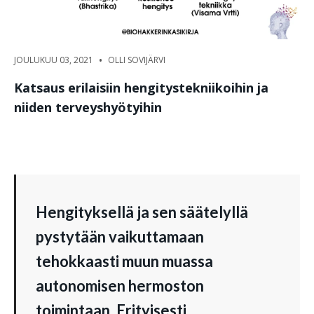
•
JOULUKUU 03, 2021
OLLI SOVIJÄRVI
Katsaus erilaisiin hengitystekniikoihin ja
niiden terveyshyötyihin
Hengityksellä ja sen säätelyllä
pystytään vaikuttamaan
tehokkaasti muun muassa
autonomisen hermoston
toimintaan. Erityisesti