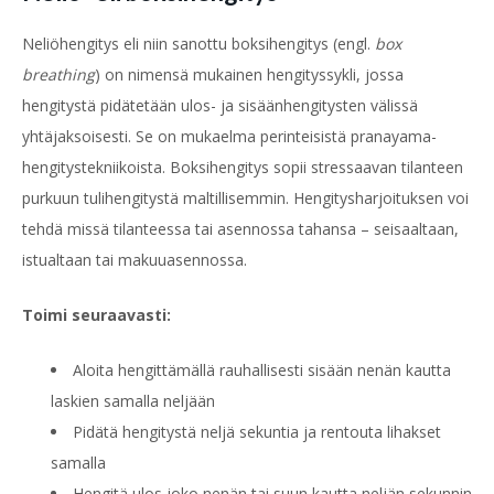
Neliöhengitys eli niin sanottu boksihengitys (engl.
box
breathing
) on nimensä mukainen hengityssykli, jossa
hengitystä pidätetään ulos- ja sisäänhengitysten välissä
yhtäjaksoisesti. Se on mukaelma perinteisistä
pranayama
-
hengitystekniikoista. Boksihengitys sopii stressaavan tilanteen
purkuun tulihengitystä maltillisemmin. Hengitysharjoituksen voi
tehdä missä tilanteessa tai asennossa tahansa – seisaaltaan,
istualtaan tai makuuasennossa.
Toimi seuraavasti:
Aloita hengittämällä rauhallisesti sisään nenän kautta
laskien samalla neljään
Pidätä hengitystä neljä sekuntia ja rentouta lihakset
samalla
Hengitä ulos joko nenän tai suun kautta neljän sekunnin