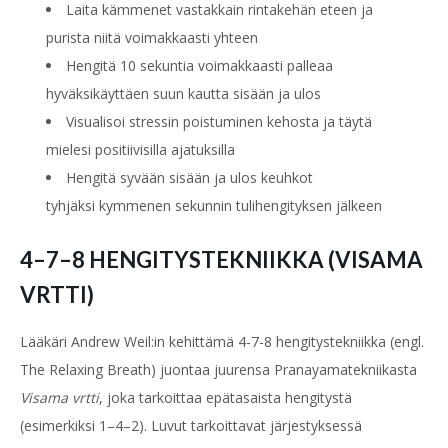
Laita kämmenet vastakkain rintakehän eteen ja
purista
niitä voimakkaasti yhteen
Hengitä 10 sekuntia voimakkaasti palleaa
hyväksikäyttäen suun kautta sisään ja ulos
Visualisoi stressin poistuminen kehosta ja täytä
mielesi
positiivisilla ajatuksilla
Hengitä syvään sisään ja ulos keuhkot
tyhjäksi
kymmenen sekunnin tulihengityksen jälkeen
4–7–8 HENGITYSTEKNIIKKA (VISAMA
VRTTI)
Lääkäri Andrew Weil:in kehittämä 4-7-8 hengitystekniikka
(engl.
The Relaxing Breath
) juontaa juurensa Pranayama
tekniikasta
Visama vrtti
, joka tarkoittaa epätasaista hengi
tystä
(esimerkiksi 1–4–2). Luvut tarkoittavat järjestyksessä