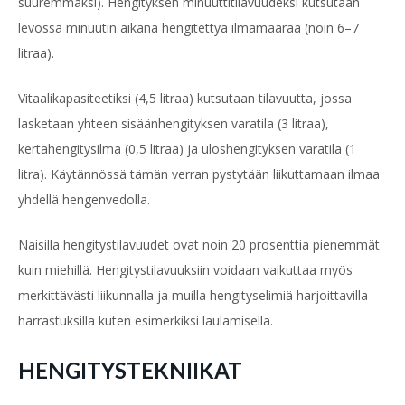
suuremmaksi). Hengityksen minuuttitilavuudeksi kutsutaan
levossa minuutin aikana hengitettyä ilmamäärää (noin 6–7
litraa).
Vitaalikapasiteetiksi (4,5 litraa) kutsutaan tilavuutta, jossa
lasketaan yhteen sisäänhengityksen varatila (3 litraa),
kertahengitysilma (0,5 litraa) ja uloshengityksen varatila (1
litra). Käytännössä tämän verran pystytään liikuttamaan ilmaa
yhdellä hengenvedolla.
Naisilla hengitystilavuudet ovat noin 20 prosenttia pienemmät
kuin miehillä. Hengitystilavuuksiin voidaan vaikuttaa myös
merkittävästi liikunnalla ja muilla hengityselimiä harjoittavilla
harrastuksilla kuten esimerkiksi laulamisella.
HENGITYSTEKNIIKAT