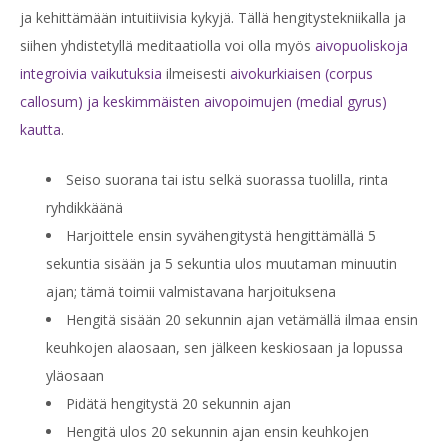
ja kehittämään intuitiivisia kykyjä. Tällä hengitystekniikalla ja
siihen yhdistetyllä meditaatiolla voi olla myös
aivopuoliskoja
integroivia vaikutuksia
ilmeisesti
aivokurkiaisen (corpus
callosum) ja keskimmäisten aivopoimujen (medial gyrus)
kautta
.
Seiso suorana tai istu selkä suorassa tuolilla, rinta
ryhdikkäänä
Harjoittele ensin syvähengitystä hengittämällä 5
sekuntia sisään ja 5 sekuntia ulos muutaman minuutin
ajan; tämä toimii valmistavana harjoituksena
Hengitä sisään 20 sekunnin ajan vetämällä ilmaa ensin
keuhkojen alaosaan, sen jälkeen keskiosaan ja lopussa
yläosaan
Pidätä hengitystä 20 sekunnin ajan
Hengitä ulos 20 sekunnin ajan ensin keuhkojen