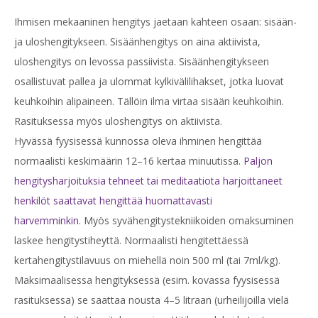
Ihmisen mekaaninen hengitys jaetaan kahteen osaan: sisään-
ja uloshengitykseen. Sisäänhengitys on aina aktiivista,
uloshengitys on levossa passiivista. Sisäänhengitykseen
osallistuvat pallea ja ulommat kylkivälilihakset, jotka luovat
keuhkoihin alipaineen. Tällöin ilma virtaa sisään keuhkoihin.
Rasituksessa myös uloshengitys on aktiivista.
Hyvässä fyysisessä kunnossa oleva ihminen hengittää
normaalisti keskimäärin 12–16 kertaa minuutissa.
Paljon
hengitysharjoituksia tehneet tai meditaatiota harjoittaneet
henkilöt saattavat hengittää huomattavasti
harvemminkin
. Myös syvähengitystekniikoiden omaksuminen
laskee hengitystiheyttä. Normaalisti hengitettäessä
kertahengitystilavuus on miehellä noin 500 ml (tai 7ml/kg).
Maksimaalisessa hengityksessä (esim. kovassa fyysisessä
rasituksessa) se saattaa nousta 4–5 litraan (urheilijoilla vielä