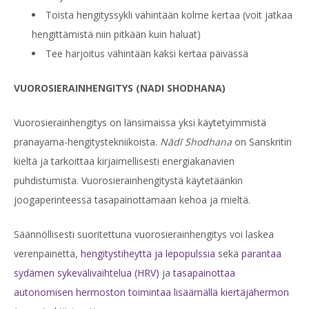
Toista hengityssykli vähintään kolme kertaa (voit jatkaa
hengittämistä niin pitkään kuin haluat)
Tee harjoitus vähintään kaksi kertaa päivässä
VUOROSIERAINHENGITYS (NADI SHODHANA)
Vuorosierainhengitys on länsimaissa yksi käytetyimmistä
pranayama-hengitystekniikoista.
Nādī
Shodhana
on Sanskritin
kieltä ja tarkoittaa kirjaimellisesti energiakanavien
puhdistumista. Vuorosierainhengitystä käytetäänkin
joogaperinteessä tasapainottamaan kehoa ja mieltä.
Säännöllisesti suoritettuna vuorosierainhengitys voi laskea
verenpainetta,
hengitystiheyttä ja lepopulssia
sekä
parantaa
sydämen sykevälivaihtelua (HRV)
ja
tasapainottaa
autonomisen hermoston toimintaa
lisäämällä kiertäjähermon