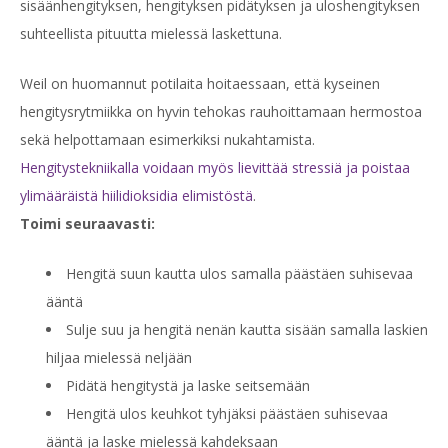
sisäänhengityksen, hengityksen pidätyksen ja uloshengityksen
suhteellista pituutta mielessä laskettuna.
Weil on huomannut potilaita hoitaessaan, että kyseinen
hengitysrytmiikka on hyvin tehokas rauhoittamaan hermostoa
sekä helpottamaan esimerkiksi nukahtamista.
Hengitystekniikalla voidaan myös lievittää stressiä ja poistaa
ylimääräistä hiilidioksidia elimistöstä
.
Toimi seuraavasti:
Hengitä suun kautta ulos samalla päästäen suhisevaa
ääntä
Sulje suu ja hengitä nenän kautta sisään samalla laskien
hiljaa mielessä neljään
Pidätä hengitystä ja laske seitsemään
Hengitä ulos keuhkot tyhjäksi päästäen suhisevaa
ääntä ja laske mielessä kahdeksaan