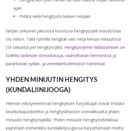
ajan
Pidätä vielä hengitystä laskien neljään
Neljän sekunnin jaksoista koostuva hengityssykli muodostaa
siis neliön. Tällä rytmillä hengität vain neljä kertaa minuutissa
(16 sekuntia per hengityssykli).
Hengitysrytmin hidastamisen on
todettu laskevan stressitasoja, rauhoittavan hermostoa
ja
parantavan sydän- ja verenkiertoelimistön toimintaa
.
YHDEN MINUUTIN HENGITYS
(KUNDALIINIJOOGA)
Hieman edistyneemmät hengityksen harjoittajat voivat testata
keuhkokapasiteettia ja hengityslihasten voimakkuutta yhden
minuutin hengityssyklillä. Yhden minuutin hengitystekniikkaa
käytetään esimerkiksi kundaliinijoogassa harjoittamaan mieltä