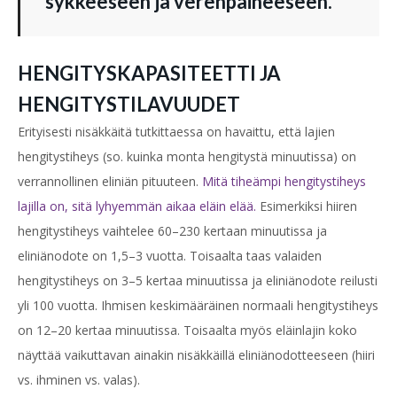
sykkeeseen ja verenpaineeseen.
HENGITYSKAPASITEETTI JA
HENGITYSTILAVUUDET
Erityisesti nisäkkäitä tutkittaessa on havaittu, että lajien
hengitystiheys (so. kuinka monta hengitystä minuutissa) on
verrannollinen eliniän pituuteen.
Mitä tiheämpi hengitystiheys
lajilla on, sitä lyhyemmän aikaa eläin elää.
Esimerkiksi hiiren
hengitystiheys vaihtelee 60–230 kertaan minuutissa ja
eliniänodote on 1,5–3 vuotta. Toisaalta taas valaiden
hengitystiheys on 3–5 kertaa minuutissa ja eliniänodote reilusti
yli 100 vuotta. Ihmisen keskimääräinen normaali hengitystiheys
on 12–20 kertaa minuutissa. Toisaalta myös eläinlajin koko
näyttää vaikuttavan ainakin nisäkkäillä eliniänodotteeseen (hiiri
vs. ihminen vs. valas).