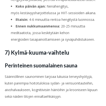
Koko päivän ajan:
Nenähengitys,
myös kestävyysharjoittelussa ja HIIT-sessioiden aikana.
Iltaisin:
4-6 minuuttia rentoa hengitystä luonnossa.
Ennen nukkumaanmenoa:
20-25 minuuttia
meditaatiota, jossa keskitytään kehon
energioiden tasapainottamiseen ja syväpuhdistukseen.
7) Kylmä-kuuma-vaihtelu
Perinteinen suomalainen sauna
Säännöllinen saunominen tarjoaa lukuisia terveyshyötyjä,
kuten parempia hoitotuloksia sydän- ja verisuonitauteihin,
aivohalvaukseen, kognitiivisiin häiriöihin ja krooniseen kipuun
sekä näiden tilojen ennaltaehkäisyyn.