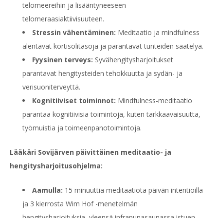
telomeereihin ja lisääntyneeseen
telomeraasiaktiivisuuteen.
Stressin vähentäminen:
Meditaatio ja mindfulness
alentavat kortisolitasoja ja parantavat tunteiden säätelyä.
Fyysinen terveys:
Syvähengitysharjoitukset
parantavat hengitysteiden tehokkuutta ja sydän- ja
verisuoniterveyttä.
Kognitiiviset toiminnot:
Mindfulness-meditaatio
parantaa kognitiivisia toimintoja, kuten tarkkaavaisuutta,
työmuistia ja toimeenpanotoimintoja.
Lääkäri Sovijärven päivittäinen meditaatio- ja
hengitysharjoitusohjelma:
Aamulla:
15 minuuttia meditaatiota päivän intentioilla
ja 3 kierrosta Wim Hof -menetelmän
hengitysharjoituksia, yleensä infrapunasaunassa istuen.