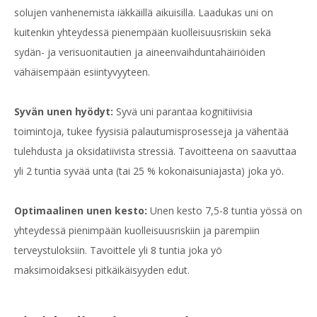
solujen vanhenemista iäkkäillä aikuisilla. Laadukas uni on
kuitenkin yhteydessä pienempään kuolleisuusriskiin sekä
sydän- ja verisuonitautien ja aineenvaihduntahäiriöiden
vähäisempään esiintyvyyteen.
Syvän unen hyödyt:
Syvä uni parantaa kognitiivisia
toimintoja, tukee fyysisiä palautumisprosesseja ja vähentää
tulehdusta ja oksidatiivista stressiä. Tavoitteena on saavuttaa
yli 2 tuntia syvää unta (tai 25 % kokonaisuniajasta) joka yö.
Optimaalinen unen kesto:
Unen kesto 7,5-8 tuntia yössä on
yhteydessä pienimpään kuolleisuusriskiin ja parempiin
terveystuloksiin. Tavoittele yli 8 tuntia joka yö
maksimoidaksesi pitkäikäisyyden edut.