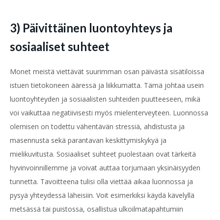
3) Päivittäinen luontoyhteys ja
sosiaaliset suhteet
Monet meistä viettävät suurimman osan päivästä sisätiloissa
istuen tietokoneen ääressä ja liikkumatta. Tämä johtaa usein
luontoyhteyden ja sosiaalisten suhteiden puutteeseen, mikä
voi vaikuttaa negatiivisesti myös mielenterveyteen. Luonnossa
olemisen on todettu vähentävän stressiä, ahdistusta ja
masennusta sekä parantavan keskittymiskykyä ja
mielikuvitusta. Sosiaaliset suhteet puolestaan ovat tärkeitä
hyvinvoinnillemme ja voivat auttaa torjumaan yksinäisyyden
tunnetta. Tavoitteena tulisi olla viettää aikaa luonnossa ja
pysyä yhteydessä läheisiin. Voit esimerkiksi käydä kävelyllä
metsässä tai puistossa, osallistua ulkoilmatapahtumiin