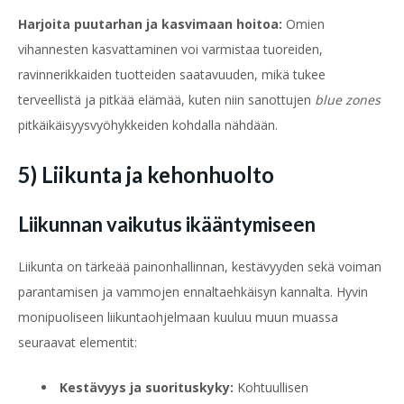
Harjoita puutarhan ja kasvimaan hoitoa:
Omien
vihannesten kasvattaminen voi varmistaa tuoreiden,
ravinnerikkaiden tuotteiden saatavuuden, mikä tukee
terveellistä ja pitkää elämää, kuten niin sanottujen
blue zones
pitkäikäisyysvyöhykkeiden kohdalla nähdään.
5) Liikunta ja kehonhuolto
Liikunnan vaikutus ikääntymiseen
Liikunta on tärkeää painonhallinnan, kestävyyden sekä voiman
parantamisen ja vammojen ennaltaehkäisyn kannalta. Hyvin
monipuoliseen liikuntaohjelmaan kuuluu muun muassa
seuraavat elementit:
Kestävyys ja suorituskyky:
Kohtuullisen