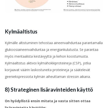
Kylmäaltistus
Kylmälle altistuminen tehostaa aineenvaihduntaa parantamalla
glukoosiaineenvaihduntaa ja energiankulutusta. Se parantaa
myös mentaalista kestävyyttä ja kehon koostumusta.
Kylmäaltistus aktivoi kylmähokkiproteiineja (CSP), jotka
korjaavat väärin laskostuneita proteiineja ja säätelevät
geeniekspressiota kylmän aiheuttaman stressin aikana.
8) Strateginen lisäravinteiden käyttö
On hyödyllistä ensin mitata ja vasta sitten ottaa
lisäravinteita käyttöön: