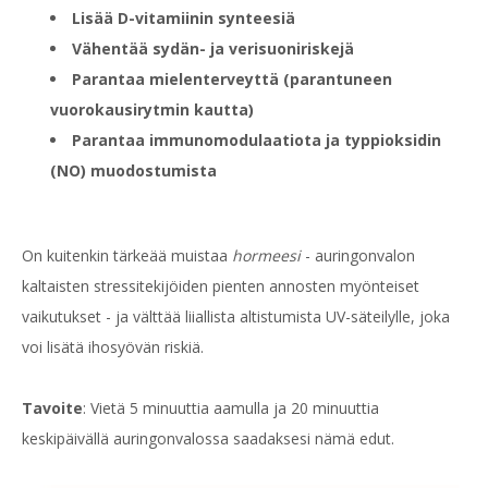
Lisää D-vitamiinin synteesiä
Vähentää sydän- ja verisuoniriskejä
Parantaa mielenterveyttä (parantuneen
vuorokausirytmin kautta)
Parantaa immunomodulaatiota ja typpioksidin
(NO) muodostumista
On kuitenkin tärkeää muistaa
hormeesi
- auringonvalon
kaltaisten stressitekijöiden pienten annosten myönteiset
vaikutukset - ja välttää liiallista altistumista UV-säteilylle, joka
voi lisätä ihosyövän riskiä.
Tavoite
: Vietä 5 minuuttia aamulla ja 20 minuuttia
keskipäivällä auringonvalossa saadaksesi nämä edut.