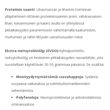
Proteiinin saanti:
Lihasmassan ja lihasten toiminnan
ylläpitäminen riittävän proteiininsaannin (esim. vähärasvaisen
lihan, kananmunien ja kalan) avulla on yhteydessä
pitkäikäisyyden paranemiseen vähentämällä kaatumisten,
murtumien ja niihin liittyvän sairastuvuuden riskiä.
Ekstra-neitsytoliiviöljy (EVOO):
Kylmäpuristettu
neitsytoliiviöljy on keskeinen pitkäikäisyyden rasvanlähde, jota
suositellaan käytettävän 30-50 grammaa päivässä. Se sisältää:
Monityydyttymättömiä rasvahappoja:
Sydäntä
suojaavia vaikutuksia ja tulehdusbiomarkkereiden
vähentämistä.
Polyfenoleja:
Neuroprotektiivisia ja antioksidatiivisia
ominaisuuksia.