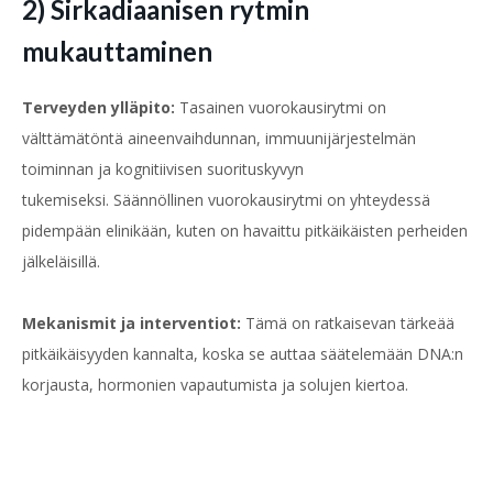
2) Sirkadiaanisen rytmin
mukauttaminen
Terveyden ylläpito:
Tasainen vuorokausirytmi on
välttämätöntä aineenvaihdunnan, immuunijärjestelmän
toiminnan ja kognitiivisen suorituskyvyn
tukemiseksi. Säännöllinen vuorokausirytmi on yhteydessä
pidempään elinikään, kuten on havaittu pitkäikäisten perheiden
jälkeläisillä.
Mekanismit ja interventiot:
Tämä on ratkaisevan tärkeää
pitkäikäisyyden kannalta, koska se auttaa säätelemään DNA:n
korjausta, hormonien vapautumista ja solujen kiertoa.