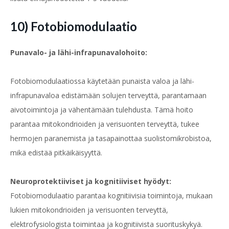
10) Fotobiomodulaatio
Punavalo- ja lähi-infrapunavalohoito:
Fotobiomodulaatiossa käytetään punaista valoa ja lähi-
infrapunavaloa edistämään solujen terveyttä, parantamaan
aivotoimintoja ja vähentämään tulehdusta. Tämä hoito
parantaa mitokondrioiden ja verisuonten terveyttä, tukee
hermojen paranemista ja tasapainottaa suolistomikrobistoa,
mikä edistää pitkäikäisyyttä.
Neuroprotektiiviset ja kognitiiviset hyödyt:
Fotobiomodulaatio parantaa kognitiivisia toimintoja, mukaan
lukien mitokondrioiden ja verisuonten terveyttä,
elektrofysiologista toimintaa ja kognitiivista suorituskykyä.