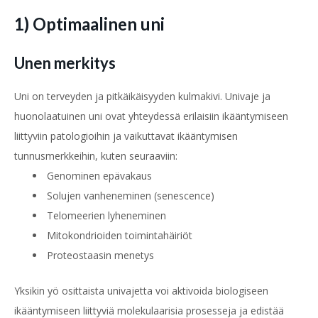
1) Optimaalinen uni
Unen merkitys
Uni on terveyden ja pitkäikäisyyden kulmakivi. Univaje ja
huonolaatuinen uni ovat yhteydessä erilaisiin ikääntymiseen
liittyviin patologioihin ja vaikuttavat ikääntymisen
tunnusmerkkeihin, kuten seuraaviin:
Genominen epävakaus
Solujen vanheneminen (senescence)
Telomeerien lyheneminen
Mitokondrioiden toimintahäiriöt
Proteostaasin menetys
Yksikin yö osittaista univajetta voi aktivoida biologiseen
ikääntymiseen liittyviä molekulaarisia prosesseja ja edistää