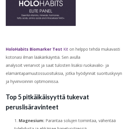
HoloHabits Biomarker Test
Kit
on helppo tehdä mukavasti
kotonasi ilman lääkärikäyntiä. Sen avulla
analysoit veriarvot ja saat tulosten lisäksi ruokavalio- ja
elämäntapamuutossuosituksia, jotka hyödynnät suorituskyvyn
ja hyvinvoinnin optimoinissa.
Top 5 pitkäikäisyyttä tukevat
peruslisäravinteet
Magnesium:
Parantaa solujen toimintaa, vähentää
tulehdusta ja ehkäisee hapetusstressiä.