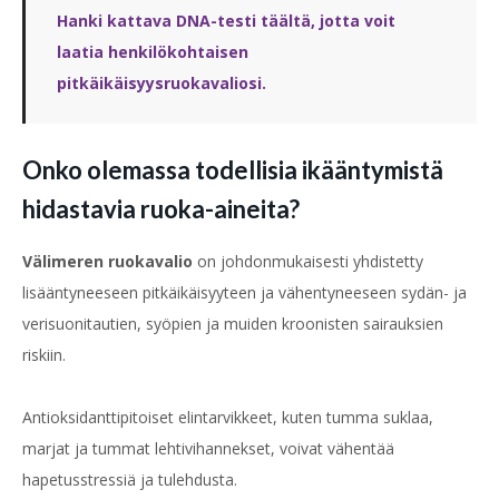
Hanki kattava DNA-testi täältä, jotta voit
laatia henkilökohtaisen
pitkäikäisyysruokavaliosi.
Onko olemassa todellisia ikääntymistä
hidastavia ruoka-aineita?
Välimeren ruokavalio
on johdonmukaisesti yhdistetty
lisääntyneeseen pitkäikäisyyteen ja vähentyneeseen sydän- ja
verisuonitautien, syöpien ja muiden kroonisten sairauksien
riskiin.
Antioksidanttipitoiset elintarvikkeet, kuten tumma suklaa,
marjat ja tummat lehtivihannekset, voivat vähentää
hapetusstressiä ja tulehdusta.