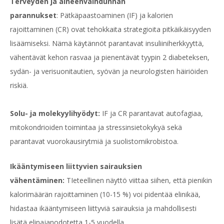
Terveyden ja aineenvaihdunnan
parannukset
: Pätkäpaastoaminen (IF) ja kalorien
rajoittaminen (CR) ovat tehokkaita strategioita pitkäikäisyyden
lisäämiseksi. Nämä käytännöt parantavat insuliiniherkkyyttä,
vähentävät kehon rasvaa ja pienentävät tyypin 2 diabeteksen,
sydän- ja verisuonitautien, syövän ja neurologisten häiriöiden
riskiä.
Solu- ja molekyylihyödyt:
IF ja CR parantavat autofagiaa,
mitokondrioiden toimintaa ja stressinsietokykyä sekä
parantavat vuorokausirytmiä ja suolistomikrobistoa.
Ikääntymiseen liittyvien sairauksien
vähentäminen:
TIeteellinen näyttö viittaa siihen, että pienikin
kalorimäärän rajoittaminen (10-15 %) voi pidentää elinikää,
hidastaa ikääntymiseen liittyviä sairauksia ja mahdollisesti
lisätä elinajanodotetta 1-5 vuodella.