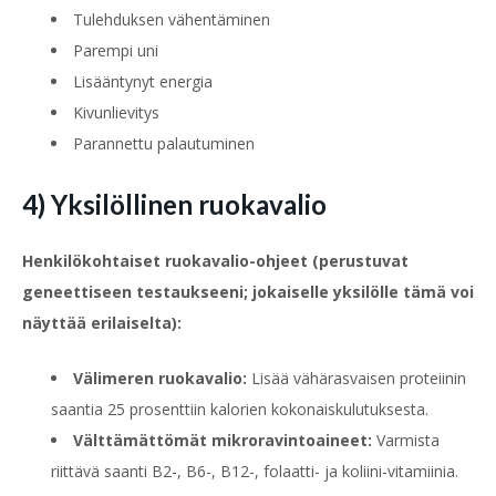
Tulehduksen vähentäminen
Parempi uni
Lisääntynyt energia
Kivunlievitys
Parannettu palautuminen
4) Yksilöllinen ruokavalio
Henkilökohtaiset ruokavalio-ohjeet (perustuvat
geneettiseen testaukseeni; jokaiselle yksilölle tämä voi
näyttää erilaiselta):
Välimeren ruokavalio:
Lisää vähärasvaisen proteiinin
saantia 25 prosenttiin kalorien kokonaiskulutuksesta.
Välttämättömät mikroravintoaineet:
Varmista
riittävä saanti B2-, B6-, B12-, folaatti- ja koliini-vitamiinia.