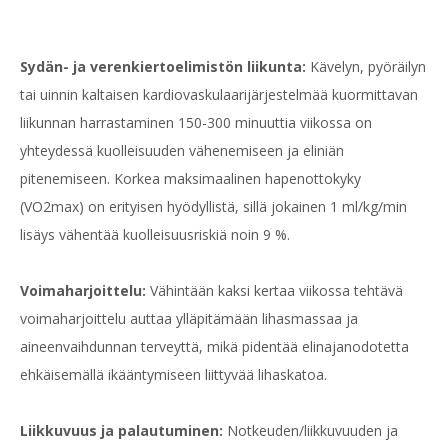
Sydän- ja verenkiertoelimistön liikunta:
Kävelyn, pyöräilyn
tai uinnin kaltaisen kardiovaskulaarijärjestelmää kuormittavan
liikunnan harrastaminen 150-300 minuuttia viikossa on
yhteydessä kuolleisuuden vähenemiseen ja eliniän
pitenemiseen. Korkea maksimaalinen hapenottokyky
(VO2max) on erityisen hyödyllistä, sillä jokainen 1 ml/kg/min
lisäys vähentää kuolleisuusriskiä noin 9 %.
Voimaharjoittelu:
Vähintään kaksi kertaa viikossa tehtävä
voimaharjoittelu auttaa ylläpitämään lihasmassaa ja
aineenvaihdunnan terveyttä, mikä pidentää elinajanodotetta
ehkäisemällä ikääntymiseen liittyvää lihaskatoa.
Liikkuvuus ja palautuminen:
Notkeuden/liikkuvuuden ja