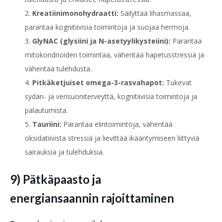
Kreatiinimonohydraatti:
Säilyttää lihasmassaa,
parantaa kognitiivisia toimintoja ja suojaa hermoja.
GlyNAC (glysiini ja N-asetyylikysteiini):
Parantaa
mitokondrioiden toimintaa, vähentää hapetusstressiä ja
vähentää tulehdusta.
Pitkäketjuiset omega-3-rasvahapot:
Tukevat
sydän- ja verisuoniterveyttä, kognitiivisia toimintoja ja
palautumista.
Tauriini:
Parantaa elintoimintoja, vähentää
oksidatiivista stressiä ja lievittää ikääntymiseen liittyviä
sairauksia ja tulehduksia.
9) Pätkäpaasto ja
energiansaannin rajoittaminen