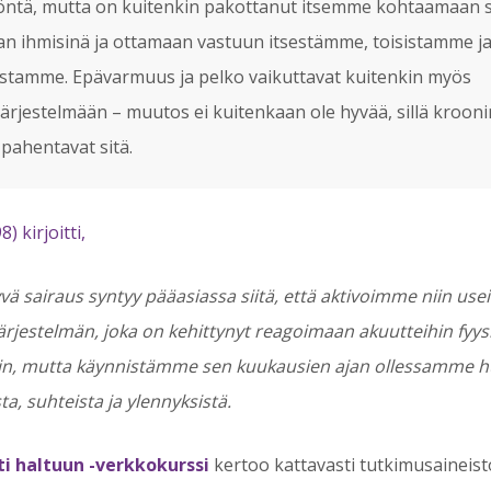
öntä, mutta on kuitenkin pakottanut itsemme kohtaamaan 
n ihmisinä ja ottamaan vastuun itsestämme, toisistamme j
stamme. Epävarmuus ja pelko vaikuttavat kuitenkin myös
rjestelmään – muutos ei kuitenkaan ole hyvää, sillä kroon
i pahentavat sitä.
) kirjoitti,
tyvä sairaus syntyy pääasiassa siitä, että aktivoimme niin use
järjestelmän, joka on kehittynyt reagoimaan akuutteihin fyysi
siin, mutta käynnistämme sen kuukausien ajan ollessamme h
ta, suhteista ja ylennyksistä.
i haltuun -verkkokurssi
kertoo kattavasti tutkimusaineis