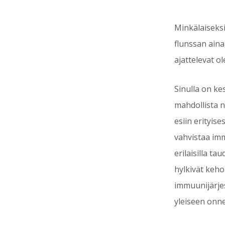
Minkälaiseksi
flunssan aina
ajattelevat o
Sinulla on ke
mahdollista nä
esiin erityis
vahvistaa imm
erilaisilla ta
hylkivät keho
immuunijärje
yleiseen onne