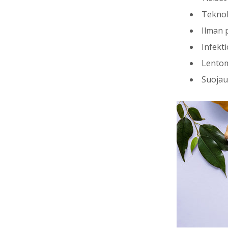
Teknol
Ilman p
Infekti
Lentom
Suojaut