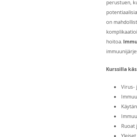
perustuen, ku
potentiaalisi
on mahdollist
komplikaatioi
hoitoa.
Immun
immuunijärje
Kurssilla kä
Virus-
Immuun
Käytän
Immuuni
Ruoat 
Yleiset