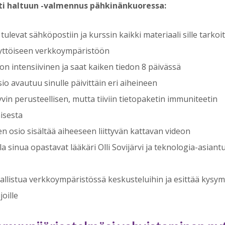
i haltuun -valmennus pähkinänkuoressa:
tulevat sähköpostiin ja kurssin kaikki materiaali sille tarko
yttöiseen verkkoympäristöön
on intensiivinen ja saat kaiken tiedon 8 päivässä
io avautuu sinulle päivittäin eri aiheineen
vin perusteellisen, mutta tiiviin tietopaketin immuniteetin
isesta
en osio sisältää aiheeseen liittyvän kattavan videon
la sinua opastavat lääkäri Olli Sovijärvi ja teknologia-asian
sallistua verkkoympäristössä keskusteluihin ja esittää kysy
joille