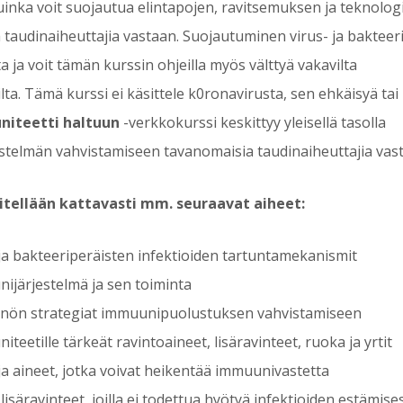
inka voit suojautua elintapojen, ravitsemuksen ja teknolog
a taudinaiheuttajia vastaan. Suojautuminen virus- ja bakteer
a ja voit tämän kurssin ohjeilla myös välttyä vakavilta
lta. Tämä kurssi ei käsittele k0ronavirusta, sen ehkäisyä tai
iteetti haltuun
-verkkokurssi keskittyy yleisellä tasolla
stelmän vahvistamiseen tavanomaisia taudinaiheuttajia vas
sitellään kattavasti mm. seuraavat aiheet:
 ja bakteeriperäisten infektioiden tartuntamekanismit
ijärjestelmä ja sen toiminta
nön strategiat immuunipuolustuksen vahvistamiseen
teetille tärkeät ravintoaineet, lisäravinteet, ruoka ja yrtit
ja aineet, jotka voivat heikentää immuunivastetta
 lisäravinteet, joilla ei todettua hyötyä infektioiden estämise