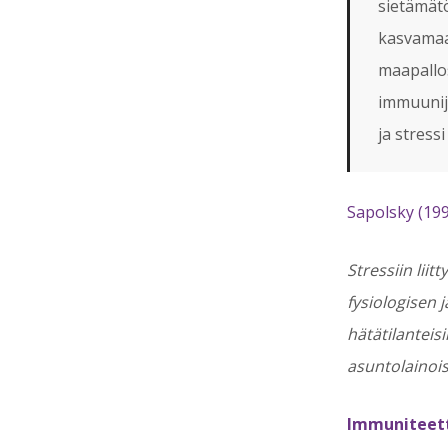
sietämät
kasvamaa
maapallo
immuunijä
ja stress
Sapolsky (1998
Stressiin liit
fysiologisen 
hätätilantei
asuntolainois
Immuniteett