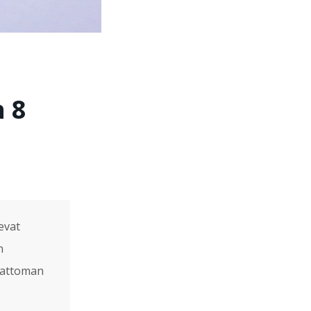
n 8
evat
n
mattoman