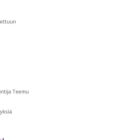
itettuun
tuntija Teemu
myksiä