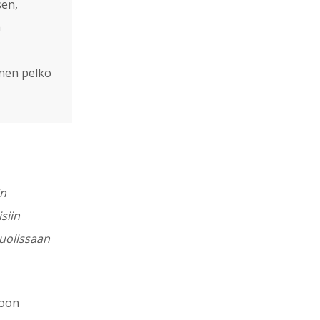
sen,
a
inen pelko
in
siin
uolissaan
toon