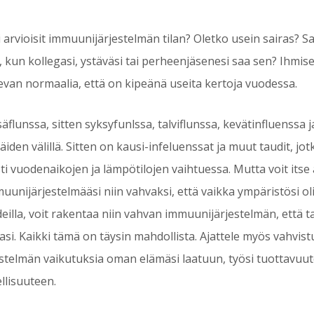
 arvioisit immuunijärjestelmän tilan? Oletko usein sairas? S
, kun kollegasi, ystäväsi tai perheenjäsenesi saa sen? Ihmis
levan normaalia, että on kipeänä useita kertoja vuodessa.
säflunssa, sitten syksyfunlssa, talviflunssa, kevätinfluenssa 
iden välillä. Sitten on kausi-infeluenssat ja muut taudit, jot
esti vuodenaikojen ja lämpötilojen vaihtuessa. Mutta voit itse
uunijärjestelmääsi niin vahvaksi, että vaikka ympäristösi olis
udeilla, voit rakentaa niin vahvan immuunijärjestelmän, että t
asi. Kaikki tämä on täysin mahdollista. Ajattele myös vahvis
stelmän vaikutuksia oman elämäsi laatuun, työsi tuottavuut
llisuuteen.