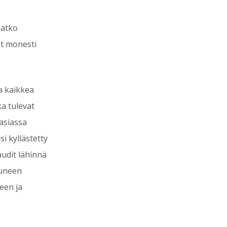
aatko
et monesti
ja kaikkea
ka tulevat
 asiassa
i kyllästetty
audit lähinnä
tuneen
een ja