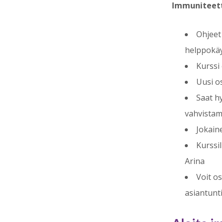
Immuniteett
Ohjeet 
helppokä
Kurssi 
Uusi os
Saat hy
vahvistam
Jokain
Kurssil
Arina
Voit o
asiantunti