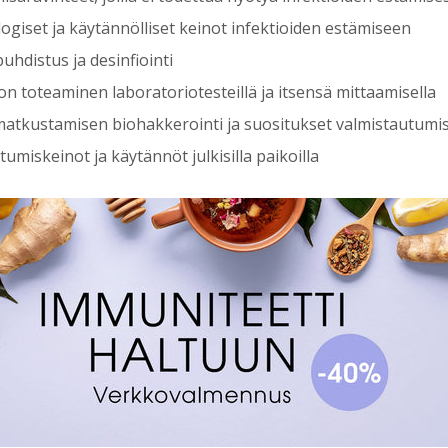
ogiset ja käytännölliset keinot infektioiden estämiseen
uhdistus ja desinfiointi
on toteaminen laboratoriotesteillä ja itsensä mittaamisella
atkustamisen biohakkerointi ja suositukset valmistautumi
umiskeinot ja käytännöt julkisilla paikoilla