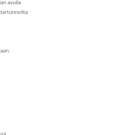
ian avulla
itartunnoilta
taan.
ssä