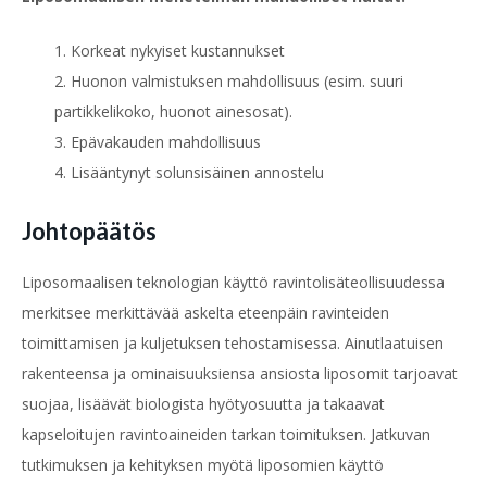
Korkeat nykyiset kustannukset
Huonon valmistuksen mahdollisuus (esim. suuri
partikkelikoko, huonot ainesosat).
Epävakauden mahdollisuus
Lisääntynyt solunsisäinen annostelu
Johtopäätös
Liposomaalisen teknologian käyttö ravintolisäteollisuudessa
merkitsee merkittävää askelta eteenpäin ravinteiden
toimittamisen ja kuljetuksen tehostamisessa. Ainutlaatuisen
rakenteensa ja ominaisuuksiensa ansiosta liposomit tarjoavat
suojaa, lisäävät biologista hyötyosuutta ja takaavat
kapseloitujen ravintoaineiden tarkan toimituksen. Jatkuvan
tutkimuksen ja kehityksen myötä liposomien käyttö