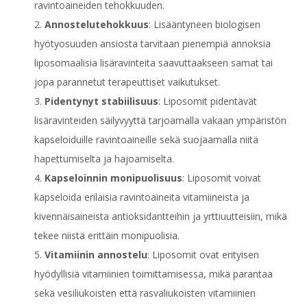
ravintoaineiden tehokkuuden.
Annostelutehokkuus
: Lisääntyneen biologisen
hyötyosuuden ansiosta tarvitaan pienempiä annoksia
liposomaalisia lisäravinteita saavuttaakseen samat tai
jopa parannetut terapeuttiset vaikutukset.
Pidentynyt stabiilisuus
: Liposomit pidentävät
lisäravinteiden säilyvyyttä tarjoamalla vakaan ympäristön
kapseloiduille ravintoaineille sekä suojaamalla niitä
hapettumiselta ja hajoamiselta.
Kapseloinnin monipuolisuus
: Liposomit voivat
kapseloida erilaisia ravintoaineita vitamiineista ja
kivennäisaineista antioksidantteihin ja yrttiuutteisiin, mikä
tekee niistä erittäin monipuolisia.
Vitamiinin annostelu
: Liposomit ovat erityisen
hyödyllisiä vitamiinien toimittamisessa, mikä parantaa
sekä vesiliukoisten että rasvaliukoisten vitamiinien