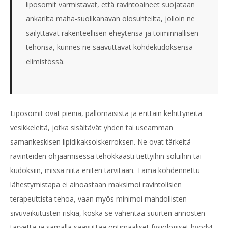
liposomit varmistavat, että ravintoaineet suojataan
ankarilta maha-suolikanavan olosuhteilta, jolloin ne
säilyttävät rakenteellisen eheytensä ja toiminnallisen
tehonsa, kunnes ne saavuttavat kohdekudoksensa
elimistössä.
Liposomit ovat pieniä, pallomaisista ja erittäin kehittyneitä
vesikkeleitä, jotka sisältävät yhden tai useamman
samankeskisen lipidikaksoiskerroksen. Ne ovat tärkeitä
ravinteiden ohjaamisessa tehokkaasti tiettyihin soluihin tai
kudoksiin, missä niitä eniten tarvitaan. Tämä kohdennettu
lähestymistapa ei ainoastaan maksimoi ravintolisien
terapeuttista tehoa, vaan myös minimoi mahdollisten
sivuvaikutusten riskiä, koska se vähentää suurten annosten
tarvetta ja samalla saavuttaa optimaaliset fysiologiset hyödyt.