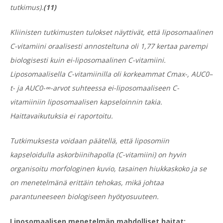
tutkimus).
(11)
Kliinisten tutkimusten tulokset näyttivät, että liposomaalinen
C-vitamiini oraalisesti annosteltuna oli 1,77 kertaa parempi
biologisesti kuin ei-liposomaalinen C-vitamiini.
Liposomaalisella C-vitamiinilla oli korkeammat Cmax-, AUC0–
t- ja AUC0-∞-arvot suhteessa ei-liposomaaliseen C-
vitamiiniin liposomaalisen kapseloinnin takia.
Haittavaikutuksia ei raportoitu.
Tutkimuksesta voidaan päätellä, että liposomiin
kapseloidulla askorbiinihapolla (C-vitamiini) on hyvin
organisoitu morfologinen kuvio, tasainen hiukkaskoko ja se
on menetelmänä erittäin tehokas, mikä johtaa
parantuneeseen biologiseen hyötyosuuteen.
Liposomaalisen menetelmän mahdolliset haitat: