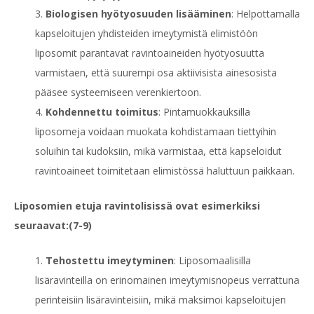
Biologisen hyötyosuuden lisääminen
: Helpottamalla
kapseloitujen yhdisteiden imeytymistä elimistöön
liposomit parantavat ravintoaineiden hyötyosuutta
varmistaen, että suurempi osa aktiivisista ainesosista
pääsee systeemiseen verenkiertoon.
Kohdennettu toimitus
: Pintamuokkauksilla
liposomeja voidaan muokata kohdistamaan tiettyihin
soluihin tai kudoksiin, mikä varmistaa, että kapseloidut
ravintoaineet toimitetaan
elimistössä haluttuun paikkaan.
Liposomien etuja ravintolisissä ovat esimerkiksi
seuraavat:(7-9)
Tehostettu imeytyminen
: Liposomaalisilla
lisäravinteilla on erinomainen imeytymisnopeus verrattuna
perinteisiin lisäravinteisiin, mikä maksimoi kapseloitujen