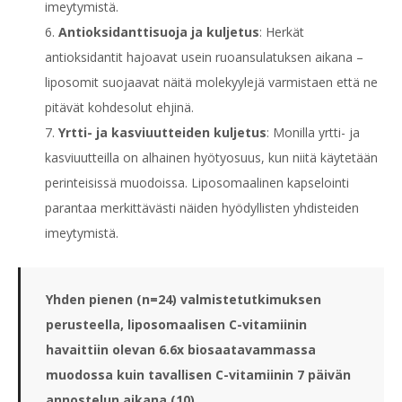
imeytymistä.
Antioksidanttisuoja ja kuljetus
: Herkät
antioksidantit hajoavat usein ruoansulatuksen aikana –
liposomit suojaavat näitä molekyylejä varmistaen että ne
pitävät kohdesolut ehjinä.
Yrtti- ja kasviuutteiden kuljetus
: Monilla yrtti- ja
kasviuutteilla on alhainen hyötyosuus, kun niitä käytetään
perinteisissä muodoissa. Liposomaalinen kapselointi
parantaa merkittävästi näiden hyödyllisten yhdisteiden
imeytymistä.
Yhden pienen (n=24) valmistetutkimuksen
perusteella, liposomaalisen C-vitamiinin
havaittiin olevan 6.6x biosaatavammassa
muodossa kuin tavallisen C-vitamiinin 7 päivän
annostelun aikana.(10)