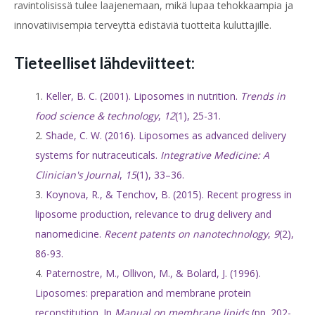
ravintolisissä tulee laajenemaan, mikä lupaa tehokkaampia ja
innovatiivisempia terveyttä edistäviä tuotteita kuluttajille.
Tieteelliset lähdeviitteet:
Keller, B. C. (2001). Liposomes in nutrition.
Trends in
food science & technology
,
12
(1), 25-31.
Shade, C. W. (2016). Liposomes as advanced delivery
systems for nutraceuticals.
Integrative Medicine: A
Clinician's Journal
,
15
(1), 33–36.
Koynova, R., & Tenchov, B. (2015). Recent progress in
liposome production, relevance to drug delivery and
nanomedicine.
Recent patents on nanotechnology
,
9
(2),
86-93.
Paternostre, M., Ollivon, M., & Bolard, J. (1996).
Liposomes: preparation and membrane protein
reconstitution. In
Manual on membrane lipids
(pp. 202-