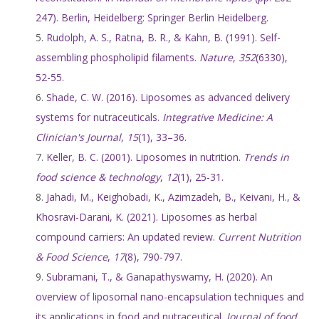
247). Berlin, Heidelberg: Springer Berlin Heidelberg.
Rudolph, A. S., Ratna, B. R., & Kahn, B. (1991). Self-
assembling phospholipid filaments.
Nature
,
352
(6330),
52-55.
Shade, C. W. (2016). Liposomes as advanced delivery
systems for nutraceuticals.
Integrative Medicine: A
Clinician's Journal
,
15
(1), 33–36.
Keller, B. C. (2001). Liposomes in nutrition.
Trends in
food science & technology
,
12
(1), 25-31.
Jahadi, M., Keighobadi, K., Azimzadeh, B., Keivani, H., &
Khosravi-Darani, K. (2021). Liposomes as herbal
compound carriers: An updated review.
Current Nutrition
& Food Science
,
17
(8), 790-797.
Subramani, T., & Ganapathyswamy, H. (2020). An
overview of liposomal nano-encapsulation techniques and
its applications in food and nutraceutical.
Journal of food