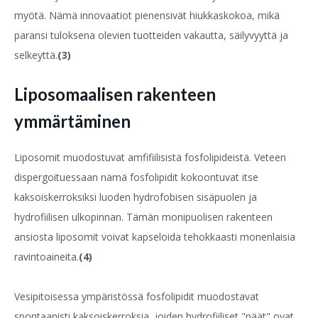
myötä. Nämä innovaatiot pienensivät hiukkaskokoa, mikä
paransi tuloksena olevien tuotteiden vakautta, säilyvyyttä ja
selkeyttä.
(3)
Liposomaalisen rakenteen
ymmärtäminen
Liposomit muodostuvat amfifiilisistä fosfolipideistä. Veteen
dispergoituessaan nämä fosfolipidit kokoontuvat itse
kaksoiskerroksiksi luoden hydrofobisen sisäpuolen ja
hydrofiilisen ulkopinnan. Tämän monipuolisen rakenteen
ansiosta liposomit voivat kapseloida tehokkaasti monenlaisia
ravintoaineita.
(4)
Vesipitoisessa ympäristössä fosfolipidit muodostavat
spontaanisti kaksoiskerroksia, joiden hydrofiiliset "päät" ovat