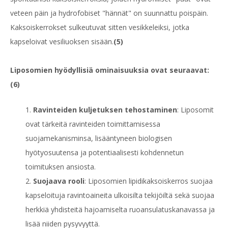
veteen päin ja hydrofobiset "hännät" on suunnattu poispäin.
Kaksoiskerrokset sulkeutuvat sitten vesikkeleiksi, jotka
kapseloivat vesiliuoksen sisään.
(5)
Liposomien hyödyllisiä ominaisuuksia ovat seuraavat:
(6)
Ravinteiden kuljetuksen tehostaminen
: Liposomit
ovat tärkeitä ravinteiden toimittamisessa
suojamekanisminsa, lisääntyneen biologisen
hyötyosuutensa ja potentiaalisesti kohdennetun
toimituksen ansiosta.
Suojaava rooli
: Liposomien lipidikaksoiskerros suojaa
kapseloituja ravintoaineita ulkoisilta tekijöiltä sekä suojaa
herkkiä yhdisteitä hajoamiselta ruoansulatuskanavassa ja
lisää niiden pysyvyyttä.