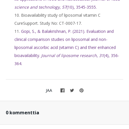
science and technology
,
57
(10), 3545-3555.
Bioavailability study of liposomal vitamin C
CureSupport. Study No: CT-0007-17.
Gopi, S., & Balakrishnan, P. (2021). Evaluation and
clinical comparison studies on liposomal and non-
liposomal ascorbic acid (vitamin C) and their enhanced
bioavailability.
Journal of liposome research
,
31
(4), 356-
364.
JAA
0 kommenttia