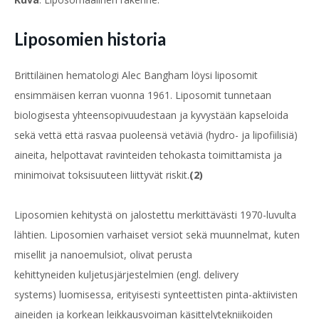
Liposomien historia
Brittiläinen hematologi Alec Bangham löysi
liposomit
ensimmäisen kerran vuonna 1961. Liposomit tunnetaan
biologisesta yhteensopivuudestaan ja kyvystään kapseloida
sekä vettä että rasvaa puoleensä vetäviä (hydro- ja lipofiilisiä)
aineita, helpottavat ravinteiden tehokasta toimittamista ja
minimoivat toksisuuteen liittyvät riskit.
(2)
Liposomien kehitystä on jalostettu merkittävästi 1970-luvulta
lähtien. Liposomien varhaiset versiot sekä muunnelmat, kuten
misellit ja nanoemulsiot, olivat perusta
kehittyneiden kuljetusjärjestelmien (engl. delivery
systems) luomisessa, erityisesti synteettisten pinta-aktiivisten
aineiden ja korkean leikkausvoiman käsittelytekniikoiden