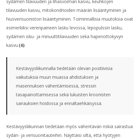
sydämen tilavuuden ja lihasvoiman kasvu, keuhkojen
tilavuuden kasvu, mitokondrioiden määrän lisääntyminen ja
hiusverisuoniston lisääntyminen. Toiminnallisia muutoksia ovat
esimerkiksi verenpaineen lasku levossa, lepopulssin lasku,
sydämen isku- ja minuuttitilavuuden sekä hapenottokyvyn
kasvu.
(6)
Kestävyysliikunnalla tiedetään olevan positiivisia
vaikutuksia muun muassa ahdistuksen ja
masennuksen vähentämisessä, stressin
tasapainottamisessa sekä lukuisten kroonisten
sairauksien hoidossa ja ennaltaehkäisyssä.
Kestävyysliikunnan tiedetään myös vähentävän riskiä sairastua
sydän- ja verisuonitauteihin. Näyttäisi siltä, että hyötyjen