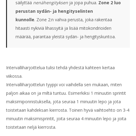
säilyttää
nenähengityksen
ja jopa puhua.
Zone 2 luo
perustan sydän- ja hengityselinten
kunnolle
. Zone 2:n vahva perusta, joka rakentaa
hitaasti nykiviä lihassyitä ja lisää mitokondrioiden
määrää, parantaa yleistä sydän- ja hengityskuntoa.
Intervalliharjoittelua tulisi tehdä yhdestä kahteen kertaa
viikossa.
Intervalliharjoittelun tyyppi voi vaihdella sen mukaan, miten
paljon aikaa on ja miltä tuntuu. Esimerkiksi 1 minuutin sprintit
maksimiponnistuksella, jota seuraa 1 minuutin lepo ja jota
toistetaan kahdeksan kierrosta. Toinen hyvä vaihtoehto on 3-4
minuutin maksimisprintit, joita seuraa 4 minuutin lepo ja joita
toistetaan neljä kierrosta.