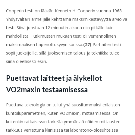
Cooperin testi on lääkäri Kenneth H. Cooperin vuonna 1968
Yhdysvaltain armeijalle kehittämä maksimikestävyyttä arvioiva
testi. Siinä juostaan 12 minuutin aikana niin pitkälle kuin
mahdollista. Tutkimusten mukaan testi oli verrannollinen
maksimaalisen hapenottokyvyn kanssa.
(27)
Parhaiten testi
sopii juoksijoille, sillä juoksemisen talous ja tekniikka tulee
siinä oleellisesti esiin.
Puettavat laitteet ja älykellot
VO2maxin testaamisessa
Puettava teknologia on tullut yhä suositummaksi erilaisten
kuntoiluparametrien, kuten VO2maxin, mittaamisessa. On
kuitenkin ratkaisevan tärkeää ymmärtää näiden mittausten
tarkkuus verrattuna kliinisissä tai laboratorio-olosuhteissa