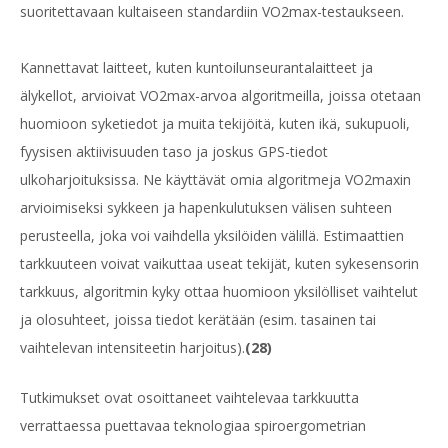
suoritettavaan kultaiseen standardiin VO2max-testaukseen.
Kannettavat laitteet, kuten kuntoilunseurantalaitteet ja
älykellot, arvioivat VO2max-arvoa algoritmeilla, joissa otetaan
huomioon syketiedot ja muita tekijöitä, kuten ikä, sukupuoli,
fyysisen aktiivisuuden taso ja joskus GPS-tiedot
ulkoharjoituksissa. Ne käyttävät omia algoritmeja VO2maxin
arvioimiseksi sykkeen ja hapenkulutuksen välisen suhteen
perusteella, joka voi vaihdella yksilöiden välillä. Estimaattien
tarkkuuteen voivat vaikuttaa useat tekijät, kuten sykesensorin
tarkkuus, algoritmin kyky ottaa huomioon yksilölliset vaihtelut
ja olosuhteet, joissa tiedot kerätään (esim. tasainen tai
vaihtelevan intensiteetin harjoitus).
(28)
Tutkimukset ovat osoittaneet vaihtelevaa tarkkuutta
verrattaessa puettavaa teknologiaa spiroergometrian