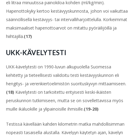
eli litraa minuutissa painokiloa kohden (ml/kg/min).
Hapenottokyky kertoo kestävyyskunnosta, johon voi vaikuttaa
säännöllisellä kestävyys- tai intervalliharjoittelulla. Korkeimmat
maksimaaliset hapenottoarvot on mitattu pyöräilijöillä ja
hiihtäjillä.
(17)
UKK-KÄVELYTESTI
UKK-kävelytesti on 1990-luvun alkupuolella Suomessa
kehitetty ja tieteellisesti validoitu testi kestävyyskunnon eli
hengitys- ja verenkiertoelimistön suorituskyvyn mittaamiseen.
(18)
Kävelytesti on tarkoitettu erityisesti keski-ikäisten
peruskunnon tutkimiseen, mutta se on sovellettavissa myös
muille ikäluokille ja ylipainoisille ihmisille.
(19-20)
Testissä kävellään kahden kilometrin matka mahdollisimman
nopeasti tasaisella alustalla. Kävelyyn käytetyn ajan, kävelyn