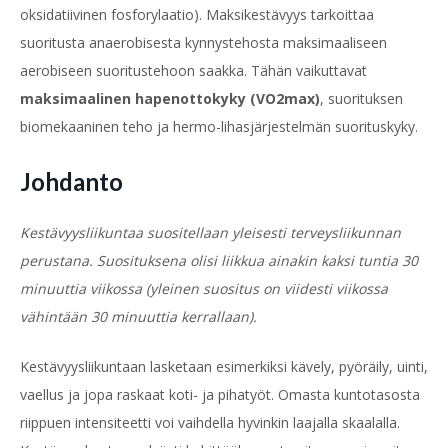
oksidatiivinen fosforylaatio).
Maksikestävyys tarkoittaa
suoritusta anaerobisesta kynnystehosta maksimaaliseen
aerobiseen suoritustehoon saakka. Tähän vaikuttavat
maksimaalinen hapenottokyky (VO
2
max)
, suorituksen
biomekaaninen teho ja hermo-lihasjärjestelmän suorituskyky.
Johdanto
Kestävyysliikuntaa suositellaan yleisesti terveysliikunnan
perustana. Suosituksena olisi liikkua ainakin kaksi tuntia 30
minuuttia viikossa (yleinen suositus on viidesti viikossa
vähintään 30 minuuttia kerrallaan).
Kestävyysliikuntaan lasketaan esimerkiksi kävely, pyöräily, uinti,
vaellus ja jopa raskaat koti- ja pihatyöt. Omasta kuntotasosta
riippuen intensiteetti voi vaihdella hyvinkin laajalla skaalalla.