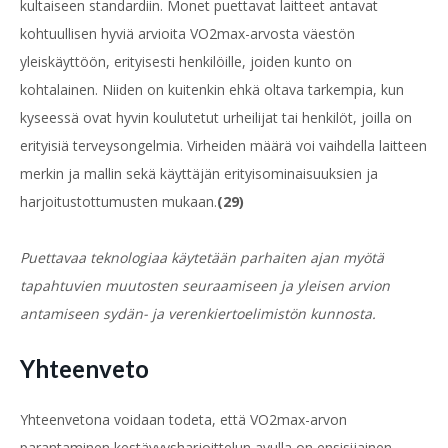
kultaiseen standardiin. Monet puettavat laitteet antavat
kohtuullisen hyviä arvioita VO2max-arvosta väestön
yleiskäyttöön, erityisesti henkilöille, joiden kunto on
kohtalainen. Niiden on kuitenkin ehkä oltava tarkempia, kun
kyseessä ovat hyvin koulutetut urheilijat tai henkilöt, joilla on
erityisiä terveysongelmia. Virheiden määrä voi vaihdella laitteen
merkin ja mallin sekä käyttäjän erityisominaisuuksien ja
harjoitustottumusten mukaan.
(29)
Puettavaa teknologiaa käytetään parhaiten ajan myötä
tapahtuvien muutosten seuraamiseen ja yleisen arvion
antamiseen sydän- ja verenkiertoelimistön kunnosta.
Yhteenveto
Yhteenvetona voidaan todeta, että VO2max-arvon
parantaminen kestävyysharjoittelun avulla on ensisijainen