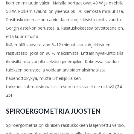
kolmen minuutin välein.
Naisilla portaat ovat 40 W ja miehillä
50 W. Polkemisvauhti on yleensä 60–70 kierrosta minuutissa.
Rasituskokeen aikana arvioidaan subjektiivista rasittavuutta
Borgin asteikon perusteella. Rasituskokeessa tavoitteena on,
että kuormitusta
lisäämällä saavutetaan 6–12 minuutissa subjektiivinen
rasitus
taso, joka on 90 % maksimista.
Erittäin hyväkuntoisilla
ihmisillä aika voi olla selvästi pidempikin. Kokeessa saadun
tuloksen perusteella voidaan arvioidamaksimaalista
hapenottokykyä, mutta urheilijoilla sen
tarkkuus
submaksimaalisissa suorituksissa ei ole riittävä.
(24-
25)
SPIROERGOMETRIA JUOSTEN
Spiroergometria on kliinisen rasituskokeen laajennettu versio,
joka on suunnattu erityisesti urheilijoille. Se suoritetaan joko