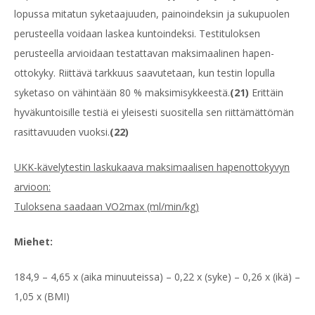
lopussa mitatun syketaajuuden, painoindeksin ja sukupuolen
perusteella voidaan laskea kuntoindeksi. Testituloksen
perusteella arvioidaan testattavan maksimaalinen hapen-
ottokyky. Riittävä tarkkuus saavutetaan, kun testin lopulla
syketaso on vähintään 80 % maksimisykkeestä.
(21)
Erittäin
hyväkuntoisille testiä ei yleisesti suositella sen riittämättömän
rasittavuuden vuoksi.
(22)
UKK-kävelytestin laskukaava maksimaalisen hapenottokyvyn
arvioon:
Tuloksena saadaan VO2max (ml/min/kg)
Miehet:
184,9 – 4,65 x (aika minuuteissa) – 0,22 x (syke) – 0,26 x (ikä) –
1,05 x (BMI)