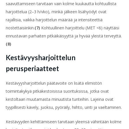
saavuttamiseen tarvitaan vain kolme kuukautta kohtuullista
harjoittelua (2–3 h/vko), minkä jälkeen lisähyödyt ovat
rajallisia, vaikka harjoittelun määrää ja intensiteettiä
nostettaisiinkin.
(7)
Kohtuullinen harjoittelu (MET <6) näyttäisi
ennustavan parhaiten pitkäikäisyyttä ja hyvää yleistä terveyttä.
(8)
Kestävyysharjoittelun
perusperiaatteet
Kestävyysharjoittelun päätavoite on lisätä elimistön
toimintakykyä pitkäkestoisissa suorituksissa, jotka ovat
kestoltaan muutamasta minuutista tunteihin. Lajeina ovat
tyypillisesti kävely, juoksu, pyöräily, hiihto, uinti ja vaeltaminen.
Kestävyyden kehittämiseen tarvitaan yleensä vähintään kolme