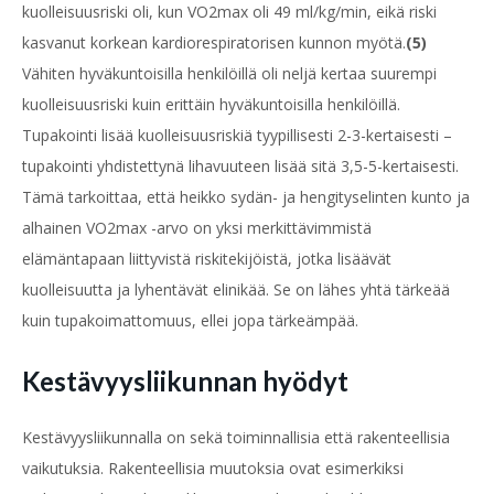
kuolleisuusriski oli, kun VO2max oli 49 ml/kg/min, eikä riski
kasvanut korkean kardiorespiratorisen kunnon myötä.
(5)
Vähiten hyväkuntoisilla henkilöillä oli neljä kertaa suurempi
kuolleisuusriski kuin erittäin hyväkuntoisilla henkilöillä.
Tupakointi lisää kuolleisuusriskiä tyypillisesti 2-3-kertaisesti –
tupakointi yhdistettynä lihavuuteen lisää sitä 3,5-5-kertaisesti.
Tämä tarkoittaa, että heikko sydän- ja hengityselinten kunto ja
alhainen VO2max -arvo on yksi merkittävimmistä
elämäntapaan liittyvistä riskitekijöistä, jotka lisäävät
kuolleisuutta ja lyhentävät elinikää. Se on lähes yhtä tärkeää
kuin tupakoimattomuus, ellei jopa tärkeämpää.
Kestävyysliikunnan hyödyt
Kestävyysliikunnalla on sekä toiminnallisia että rakenteellisia
vaikutuksia. Rakenteellisia muutoksia ovat esimerkiksi