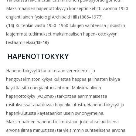
Maksimaalisen hapenottokyvyn konseptin kehitti vuonna 1920
englantilainen fysiologi Archibald Hill (1886–1977).
(14)
Kuitenkin vasta 1950–1960-lukujen vaihteessa julkaistiin
laajemmat tutkimukset maksimaalisen hapen- ottokyvyn
testaamiseksi.
(15-16)
HAPENOTTOKYKY
Hapenottokyvyllä tarkoitetaan verenkierto- ja
hengityselimistön kykyä kuljettaa happea ja lihasten kykyä
käyttää sitä energiantuotantoon. Maksimaalinen
hapenottokyky (VO2max) tarkoittaa äärimmäisessä
rasituksessa tapahtuvaa hapenkulutusta. Hapenottokykyä ja
hapenkulutusta käytetäänkin usein synonyymeinä.
Maksimaalinen hapenotto ilmaistaan joko absoluuttisena
arvona (litraa minuutissa) tai yleisimmin suhteellisena arvona