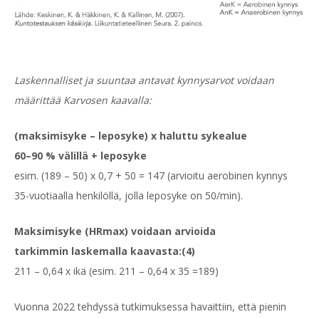
Laskennalliset ja suuntaa antavat kynnysarvot voidaan
määrittää Karvosen kaavalla:
(maksimisyke – leposyke) x haluttu sykealue
60–90 % välillä + leposyke
esim. (189 – 50) x 0,7 + 50 = 147 (arvioitu aerobinen kynnys
35-vuotiaalla henkilöllä, jolla leposyke on 50/min).
Maksimisyke (HRmax) voidaan arvioida
tarkimmin
laskemalla kaavasta:(4)
211 – 0,64 x ikä (esim. 211 – 0,64 x 35 =189)
Vuonna 2022 tehdyssä tutkimuksessa havaittiin, että pienin