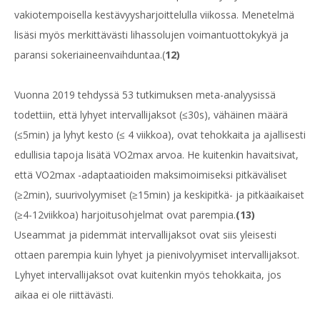
vakiotempoisella kestävyysharjoittelulla viikossa. Menetelmä
lisäsi myös merkittävästi lihassolujen voimantuottokykyä ja
paransi sokeriaineenvaihduntaa.(
12)
Vuonna 2019 tehdyssä 53 tutkimuksen meta-analyysissä
todettiin, että lyhyet intervallijaksot (≤30s), vähäinen määrä
(≤5min) ja lyhyt kesto (≤ 4 viikkoa), ovat tehokkaita ja ajallisesti
edullisia tapoja lisätä VO2max arvoa. He kuitenkin havaitsivat,
että VO2max -adaptaatioiden maksimoimiseksi pitkäväliset
(≥2min), suurivolyymiset (≥15min) ja keskipitkä- ja pitkäaikaiset
(≥4-12viikkoa) harjoitusohjelmat ovat parempia.
(13)
Useammat ja pidemmät intervallijaksot ovat siis yleisesti
ottaen parempia kuin lyhyet ja pienivolyymiset intervallijaksot.
Lyhyet intervallijaksot ovat kuitenkin myös tehokkaita, jos
aikaa ei ole riittävästi.