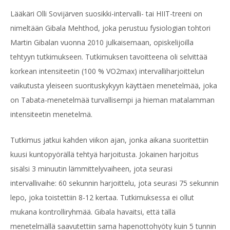
Lääkäri Olli Sovijärven suosikki-intervalli- tai HIIT-treeni on
nimeltään Gibala Mehthod, joka perustuu fysiologian tohtori
Martin Gibalan vuonna 2010 julkaisemaan, opiskelijoilla
tehtyyn tutkimukseen. Tutkimuksen tavoitteena oli selvittää
korkean intensiteetin (100 % VO2max) intervalliharjoittelun
vaikutusta yleiseen suorituskykyyn käyttäen menetelmää, joka
on Tabata-menetelmää turvallisempi ja hieman matalamman
intensiteetin menetelmä.
Tutkimus jatkui kahden viikon ajan, jonka aikana suoritettiin
kuusi kuntopyörällä tehtyä harjoitusta. Jokainen harjoitus
sisälsi 3 minuutin lämmittelyvaiheen, jota seurasi
intervallivaihe: 60 sekunnin harjoittelu, jota seurasi 75 sekunnin
lepo, joka toistettiin 8-12 kertaa. Tutkimuksessa ei ollut
mukana kontrolliryhmää. Gibala havaitsi, että tällä
menetelmällä saavutettiin sama hapenottohyöty kuin 5 tunnin