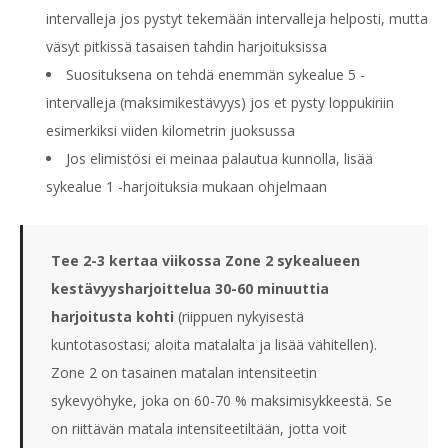
intervalleja jos pystyt tekemään intervalleja helposti, mutta
väsyt pitkissä tasaisen tahdin harjoituksissa
Suosituksena on tehdä enemmän sykealue 5 -
intervalleja (maksimikestävyys) jos et pysty loppukiriin
esimerkiksi viiden kilometrin juoksussa
Jos elimistösi ei meinaa palautua kunnolla, lisää
sykealue 1 -harjoituksia mukaan ohjelmaan
Tee 2-3 kertaa viikossa Zone 2 sykealueen
kestävyysharjoittelua 30-60 minuuttia
harjoitusta kohti
(riippuen nykyisestä
kuntotasostasi; aloita matalalta ja lisää vähitellen).
Zone 2 on tasainen matalan intensiteetin
sykevyöhyke, joka on 60-70 % maksimisykkeestä. Se
on riittävän matala intensiteetiltään, jotta voit