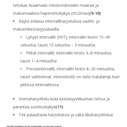
tehokas lisäämään mitokondrioiden määrää ja
maksimaalista hapenottokykyä (VO
2
max)
(9-10)
Käytä erilaisia intervalliharjoituksia vauhti- ja
maksimikestävyysalueilla:
Lyhyet intervallit (HIIT); intervallin kesto 15–45
sekuntia, tauot 15 sekuntia – 3 minuuttia
Pitkät intervallit; intervallin kesto 3–8 minuuttia,
tauot 1–4 minuuttia
Porrasintervallit; intervallin kesto 8–20 minuuttia,
tauot vaihtelevat. Intensiteetti on vielä matalampi kuin
pitkissä intervalleissa.
Voimaharjoittelu lisää kestävyysliikunnan tehoa ja
parantaa suorituskykyä
(11)
Tee palauttavia harjoituksia ja vältä liikaharjoittelua