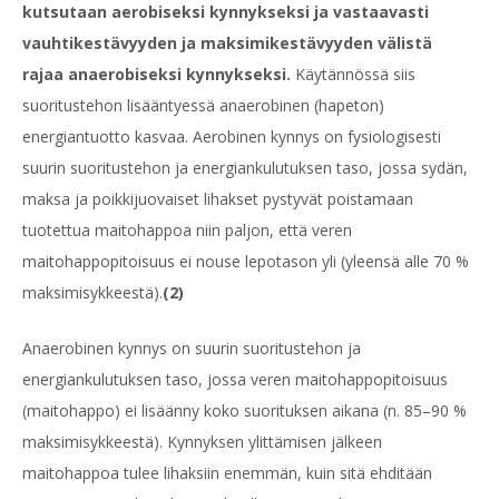
kutsutaan aerobiseksi kynnykseksi ja vastaavasti
vauhtikestävyyden ja maksimikestävyyden välistä
rajaa anaerobiseksi kynnykseksi.
Käytännössä siis
suoritustehon lisääntyessä anaerobinen (hapeton)
energiantuotto kasvaa. Aerobinen kynnys on fysiologisesti
suurin suoritustehon ja energiankulutuksen taso, jossa sydän,
maksa ja poikkijuovaiset lihakset pystyvät poistamaan
tuotettua maitohappoa niin paljon, että veren
maitohappopitoisuus ei nouse lepotason yli (yleensä alle 70 %
maksimisykkeestä).
(2)
Anaerobinen kynnys on suurin suoritustehon ja
energiankulutuksen taso, jossa veren maitohappopitoisuus
(maitohappo) ei lisäänny koko suorituksen aikana (n. 85–90 %
maksimisykkeestä). Kynnyksen ylittämisen jälkeen
maitohappoa tulee lihaksiin enemmän, kuin sitä ehditään