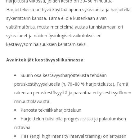
harjoitusta viikossa, joiden kesto on 30–60 minuuttia.
Harjoittelussa on hyvä käyttää apuna sykealueita ja harjoitella
sykemittarin kanssa. Tämä ei ole kuitenkaan aivan
välttämätöntä, mutta menetelmä auttaa tunnistamaan eri
sykealueet ja näiden fysiologiset vaikutukset eri
kestävyysominaisuuksien kehittämiseksi.
Avaintekijät kestävyysliikunnassa:
Suurin osa kestävyysharjoittelusta tehdään
peruskestävyysalueella (n. 70–80 % harjoittelusta). Tämä
rakentaa peruskestävyyttä ja parantaa erityisesti sydämen
minuuttitilavuutta.
Panosta tekniikkaharjoitteluun
Harjoittelun tulisi olla progressiivista ja palautumisen
riittävää
HIIT (engl.
high intensity interval training
) on erityisen