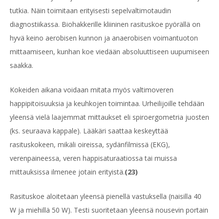
tutkia. Näin toimitaan erityisesti sepelvaltimotaudin
diagnostiikassa. Biohakkerille kliininen rasituskoe pyörällä on
hyvä keino aerobisen kunnon ja anaerobisen voimantuoton
mittaamiseen, kunhan koe viedään absoluuttiseen uupumiseen
saakka.
Kokeiden aikana voidaan mitata myös valtimoveren
happipitoisuuksia ja keuhkojen toimintaa. Urheilijoille tehdään
yleensä vielä laajemmat mittaukset eli spiroergometria juosten
(ks. seuraava kappale). Lääkäri saattaa keskeyttää
rasituskokeen, mikäli oireissa, sydänfilmissä (EKG),
verenpaineessa, veren happisaturaatiossa tai muissa
mittauksissa ilmenee jotain erityistä.
(23)
Rasituskoe aloitetaan yleensä pienellä vastuksella (naisilla 40
W ja miehillä 50 W). Testi suoritetaan yleensä nousevin portain