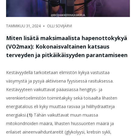
•
TAMMIKUU 31, 2024
OLLI SOVIJÄRVI
Miten lisätä maksimaalista hapenottokykyä
(VO2max): Kokonaisvaltainen katsaus
terveyden ja pitkäikäisyyden parantamiseen
Kestävyydellä tarkoitetaan elimistön kykyä vastustaa
väsymystä ja pysyä aktiivisena fyysisessä rasituksessa.
Kestävyyteen vaikuttavat pääasiassa hengitys- ja
verenkiertoelimistön toimintakyky sekä toisaalta lihasten
energiatalous eli kyky muuttaa rasvaa ja hiilihydraatteja
energiaksi.
(1)
Tähän vaikuttavat muun muassa
mitokondrioiden määrä, lihasten hiussuonten määrä ja
erilaiset aineenvaihduntareitit (glykolyysi, krebsin sykli,