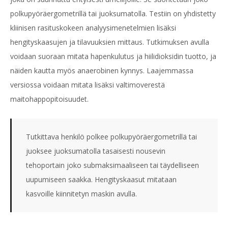
polkupyöräergometrillä tai juoksumatolla. Testiin on yhdistetty
kliinisen rasituskokeen analyysimenetelmien lisäksi
hengityskaasujen ja tilavuuksien mittaus. Tutkimuksen avulla
voidaan suoraan mitata hapenkulutus ja hiilidioksidin tuotto,
ja
näiden kautta myös anaerobinen kynnys. Laajemmassa
versiossa voidaan mitata lisäksi valtimoverestä
maitohappopitoisuudet.
Tutkittava henkilö polkee polkupyöräergometrillä tai
juoksee juoksumatolla tasaisesti nousevin
tehoportain joko submaksimaaliseen tai täydelliseen
uupumiseen saakka. Hengityskaasut mitataan
kasvoille kiinnitetyn maskin avulla.