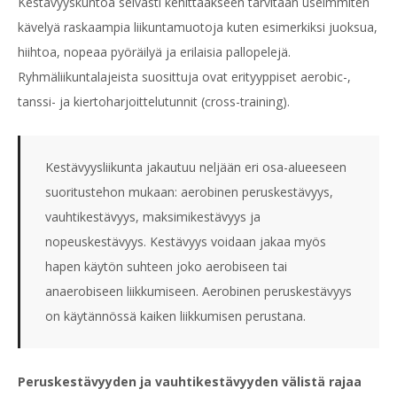
Kestävyyskuntoa selvästi kehittääkseen tarvitaan useimmiten
kävelyä raskaampia liikuntamuotoja kuten esimerkiksi juoksua,
hiihtoa, nopeaa pyöräilyä ja erilaisia pallopelejä.
Ryhmäliikuntalajeista suosittuja ovat erityyppiset aerobic-,
tanssi- ja kiertoharjoittelutunnit (cross-training).
Kestävyysliikunta jakautuu neljään eri osa-alueeseen
suoritustehon mukaan: aerobinen peruskestävyys,
vauhtikestävyys, maksimikestävyys ja
nopeuskestävyys. Kestävyys voidaan jakaa myös
hapen käytön suhteen joko aerobiseen tai
anaerobiseen liikkumiseen. Aerobinen peruskestävyys
on käytännössä kaiken liikkumisen perustana.
Peruskestävyyden ja vauhtikestävyyden välistä rajaa