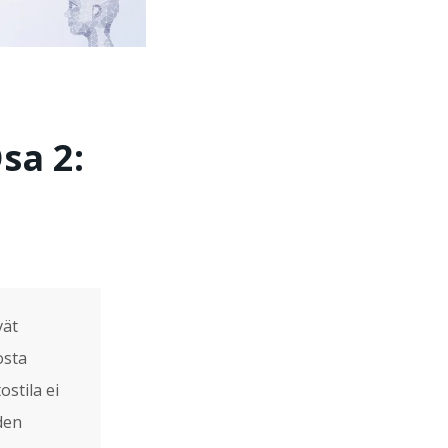
sa 2:
ät
osta
ostila ei
den