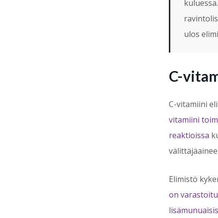
kuluessa.
ravintoli
ulos elimi
C-vitam
C-vitamiini el
vitamiini toim
reaktioissa
ku
välittäjäai
Elimistö kyk
on varastoitu
lisämunuaisis