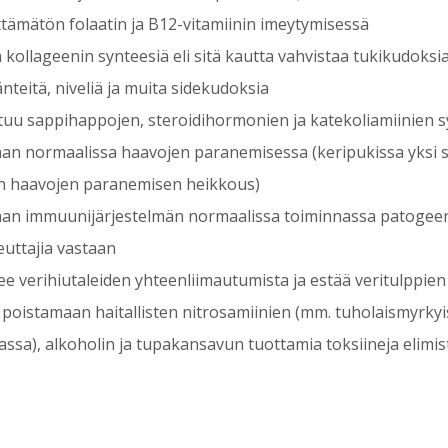
ttämätön folaatin ja B12-vitamiinin imeytymisessä
ä kollageenin synteesiä eli sitä kautta vahvistaa tukikudoks
̈nteitä, niveliä ja muita sidekudoksia
stuu sappihappojen, steroidihormonien ja katekoliamiinien s
aan normaalissa haavojen paranemisessa (keripukissa yksi s
on haavojen paranemisen heikkous)
aan immuunijärjestelmän normaalissa toiminnassa patogeene
euttajia vastaan
ee verihiutaleiden yhteenliimautumista ja estää veritulppien
 poistamaan haitallisten nitrosamiinien (mm. tuholaismyrkyis
ssa), alkoholin ja tupakansavun tuottamia toksiineja elimist