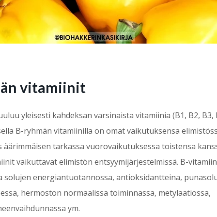
̈n vitamiinit
uuluu yleisesti kahdeksan varsinaista vitamiinia (B1, B2, B3, 
isella B-ryhmän vitamiinilla on omat vaikutuksensa elimistös
s äärimmäisen tarkassa vuorovaikutuksessa toistensa kanss
init vaikuttavat elimistön entsyymijärjestelmissä. B-vitamiin
solujen energiantuotannossa, antioksidantteina, punasol
ssa, hermoston normaalissa toiminnassa, metylaatiossa,
neenvaihdunnassa ym.