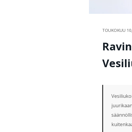
TOUKOKUU 10,
Ravin
Vesil
Vesiliukoi
juurikaan
säännöl
kuitenka