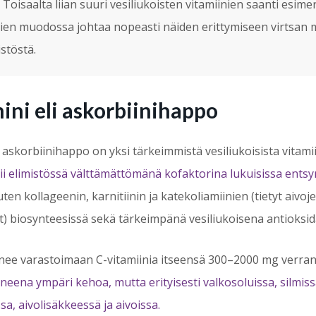
 Toisaalta liian suuri vesiliukoisten vitamiinien saanti esime
sien muodossa johtaa nopeasti näiden erittymiseen virtsan
stöstä.
ini eli askorbiinihappo
i askorbiinihappo on yksi tärkeimmistä vesiliukoisista vitami
ii elimistössä välttämättömänä kofaktorina lukuisissa ents
ten kollageenin, karnitiinin ja katekoliamiinien (tietyt aivoj
neet) biosynteesissä sekä tärkeimpänä vesiliukoisena antioksi
enee varastoimaan C-vitamiinia itseensä 300–2000 mg verra
neena ympäri kehoa, mutta erityisesti valkosoluissa, silmissa
sa, aivolisäkkeessä ja aivoissa.