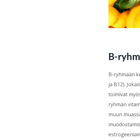
B-ryhma
B-ryhmään k
ja B12). Joka
toimivat myö
ryhmän vitami
muun muassa 
muodostamise
estrogeeniai