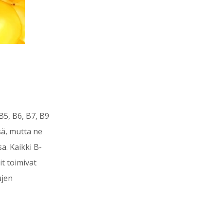
B5, B6, B7, B9
sä, mutta ne
a. Kaikki B-
it toimivat
ujen