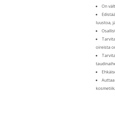
On väl
Edistä
luustoa, ja
Osalli
Tarvit
oireista 
Tarvit
taudinaih
Ehkäis
Auttaa
kosmetiika