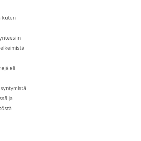
ia kuten
ynteesiin
elkeimistä
jä eli
 syntymistä
sä ja
östä