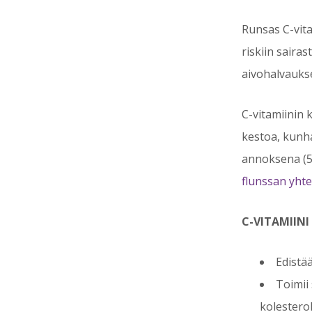
Runsas C-vita
riskiin sairas
aivohalvauks
C-vitamiinin k
kestoa, kunhan
annoksena (
flunssan yhtey
C-VITAMIIN
Edistä
Toimii
kolesterol