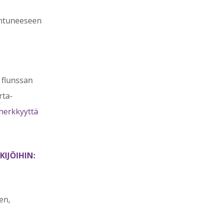
lentuneeseen
n flunssan
rta-
iherkkyyttä
IJÖIHIN:
en,