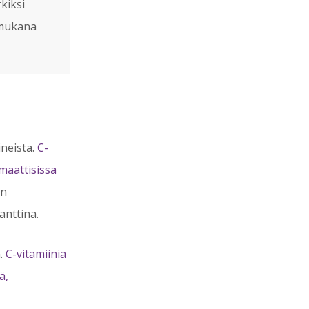
rkiksi
 mukana
ineista.
C-
ymaattisissa
en
danttina.
n.
C-vitamiinia
̈,