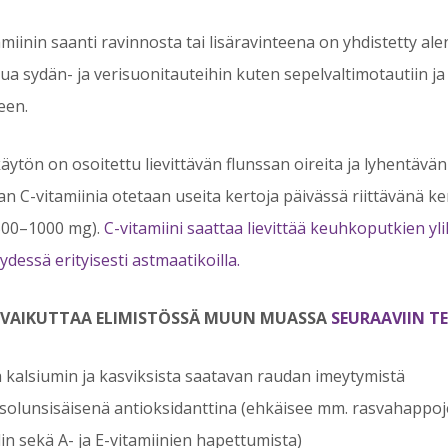
miinin saanti ravinnosta tai lisäravinteena on yhdistetty a
tua sydän- ja verisuonitauteihin kuten sepelvaltimotautiin ja
een.
äytön on osoitettu lievittävän flunssan oireita ja lyhentävä
 C-vitamiinia otetaan useita kertoja päivässä riittävänä ke
500–1000 mg).
C-vitamiini saattaa lievittää keuhkoputkien yl
dessä erityisesti astmaatikoilla.
I VAIKUTTAA ELIMISTÖSSÄ MUUN MUASSA
SEURAAVIIN TEK
ä kalsiumin ja kasviksista saatavan raudan imeytymistä
 solunsisäisenä antioksidanttina (ehkäisee mm. rasvahappoj
in sekä A- ja E-vitamiinien hapettumista)