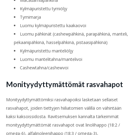
Macadamiapähkinä
Kylmäpuristettu tyrniöljy
Tyrnimarja
Luomu kylmäpuristettu kaakaovoi
Luomu pähkinät (cashewpähkinä, parapähkinä, manteli,
pekaanipähkinä, hasselpähkinä,
pistaasipähkinä)
Kylmäpuristettu manteliöljy
Luomu mantelitahna/mantelivoi
Cashewtahna/cashewvoi
Monityydyttymättömät rasvahapot
Monityydyttymättömiksi rasvahapoiksi lasketaan sellaiset
rasvahapot, joiden tiettyjen hiiliatomien välillä on vähintään
kaksi kaksoissidosta. Ravitsemuksen kannalta tärkeimmät
monityydyttymättömät rasvahapot ovat linolihappo (18:2 /
omega-6), alfalinoleenihappo (18:3 / omega-3),