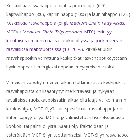
Keskipitkiä rasvahappoja ovat kapronihappo (6:0),
kapryylihappo (8:0), kapriinihappo (10:0) ja lauriinihappo (12:0).
Keskipitkiä rasvahappoja (engl.
Medium Chain Fatty Acids
,
MCFA / M
edium Chain Triglycerides
, MTC) esiintyy
luontaisesti muun muassa kookosöljyssä ja jonkin verran
rasvaisissa maitotuotteissa (10–20 %).
Pitkäketjuisiin
rasvahappoihin verrattuna keskipitkät rasvahapot käytetään
hyvin nopeasti energiaksi nopean imeytymisen vuoksi.
Viimeisen vuosikymmenen aikana tutkimustieto keskipitkistä
rasvahapoista on lisääntynyt merkittävästi ja nykyään
tavallisissa ruokakaupoissakin alkaa olla laaja valikoima niin
kookosöljyä, MCT-öljyä kuin spesifimpiä rasvahappojakin
kuten kapryyliöljyä. MCT-öljy valmistetaan hydrolysoidusta
kookos- tai palmuöljystä. Saatu öljy fraktioidaan ja
esteröidään MCT-öljyn tuottamiseksi. MCT-öljyn rasvahapot