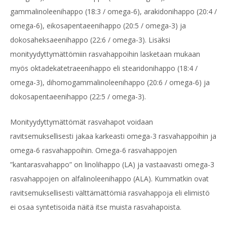
gammalinoleenihappo (18:3 / omega-6), arakidonihappo (20:4 /
omega-6), eikosapentaeenihappo (20:5 / omega-3) ja
dokosaheksaeenihappo (22:6 / omega-3). Lisäksi
monityydyttymättömiin rasvahappoihin lasketaan mukaan
myös oktadekatetraeenihappo eli
stearidonihappo (18:4 /
omega-3), dihomogammalinoleenihappo (20:6 / omega-6) ja
dokosapentaeenihappo (22:5 / omega-3).
Monityydyttymättömät rasvahapot voidaan
ravitsemuksellisesti jakaa karkeasti omega-3 rasvahappoihin ja
omega-6 rasvahappoihin. Omega-6 rasvahappojen
”kantarasvahappo” on linolihappo (LA) ja vastaavasti omega-3
rasvahappojen on alfalinoleenihappo (ALA). Kummatkin ovat
ravitsemuksellisesti välttämättömiä rasvahappoja eli elimistö
ei osaa syntetisoida näitä itse muista rasvahapoista.