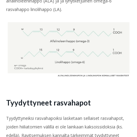
alfalinoleenihappo (ALA) ja ja lyhytketjuinen omega-6
rasvahappo linolihappo (LA).
Tyydyttyneet rasvahapot
Tyydyttyneiksi rasvahapoiksi lasketaan sellaiset rasvahapot,
joiden hiiliatomien välillä ei ole lainkaan kaksoissidoksia (ks.
edellä). Ravitsemuksen kannalta tärkeimmät tyydyttyneet