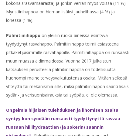
kokonaisrasvamäärästä) ja jonkin verran myös voissa (11 %).
Myristiinihappoa on hieman lisäksi jauhelihassa (4 %) ja
lohessa (1 %).
Palmitiinihappo
on yleisin ruoka-aineissa esiintyvä
tyydyttynyt rasvahappo. Palmitiinihappo toimii esiasteena
pitkäketjuisimmille rasvahapoille. Palmitiinihappoa on runsaasti
muun muassa äidinmaidossa. Vuonna 2017 julkaistun
katsauksen perusteella palmitiinihapolla on todellisuutta
huonompi maine terveysvaikutustensa osalta. Mitään selkeää
yhteyttä tai mekanismia sille, miksi palmitiinihapon saanti lisäisi
sydän- ja verisuonisairauksia tai syöpää, ei ole olemassa.
Ongelmia hiljaisen tulehduksen ja lihomisen osalta
syntyy kun syödään runsaasti tyydyttynyttä rasvaa
runsaan hiilihydraattien (ja sokerin) saannin
yhteydessä.
Palmitiinihappoa on erityisen runsaasti