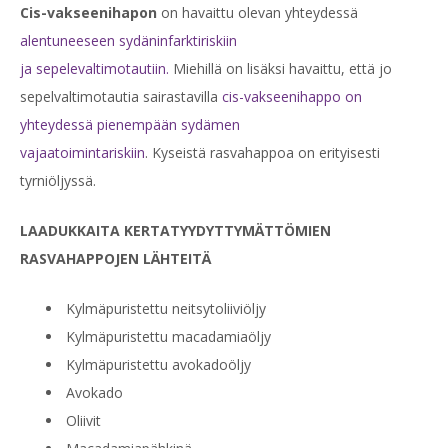
Cis-vakseenihapon
on havaittu olevan yhteydessä
alentuneeseen sydäninfarktiriskiin
ja
sepelevaltimotautiin.
Miehillä on lisäksi havaittu, että jo
sepelvaltimotautia sairastavilla
cis-
vakseenihappo on
yhteydessä
pienempään sydämen
vajaatoimintariskiin
. Kyseistä rasvahappoa on erityisesti
tyrniöljyssä.
LAADUKKAITA KERTATYYDYTTYMÄTTÖMIEN
RASVAHAPPOJEN LÄHTEITÄ
Kylmäpuristettu neitsytoliiviöljy
Kylmäpuristettu macadamiaöljy
Kylmäpuristettu avokadoöljy
Avokado
Oliivit