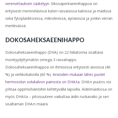
verenvirtauksen säätelyyn.
Eikosapentaeenihappoa on
erityisesti merenelävissä kuten rasvaisissa kaloissa ja mädissä
sekä fytoplanktonissa, mikrolevissä, äyriäisissä ja jonkin verran
merilevässä.
DOKOSAHEKSAEENIHAPPO
Dokosaheksaeenihappo (DHA) on 22 hiiliatomia sisältävä
monityydyttymätön omega-3 rasvahappo.
Dokosaheksaeenihappoa on ihmisessä erityisesti aivoissa (40
%) ja verkkokalvolla (60 %).
Arvioiden mukaan lähes puolet
hermosolun solukalvon painosta on DHA:ta.
DHA:n puutos voi
johtaa oppimishäiriöihin kehittyvällä lapsella. Äidinmaidossa on
myös DHA:ta – pitoisuuteen vaikuttaa äidin ruokavalio ja sen
sisältämän DHA:n määrä.