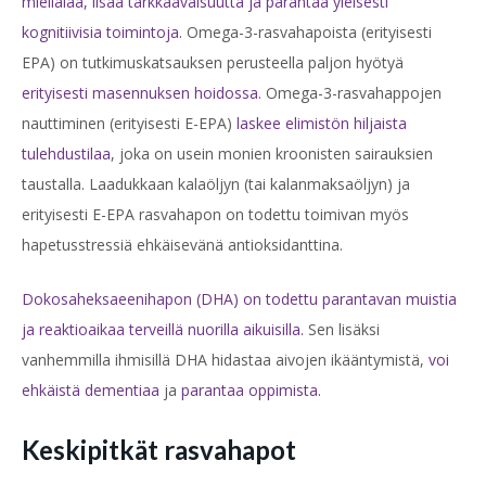
mielialaa, lisää tarkkaavaisuutta ja parantaa yleisesti
kognitiivisia toimintoja.
Omega-3-rasvahapoista (erityisesti
EPA) on tutki
muskatsauksen perusteella paljon hyötyä
erityisesti masennuksen hoidossa
.
Omega-3-rasvahappojen
nauttiminen (erityisesti E-EPA)
laskee elimistön hiljaista
tulehdustilaa
, joka on usein
monien kroonisten sairauksien
taustalla. Laadukkaan kalaöljyn (tai kalanmaksaöljyn) ja
erityisesti
E-EPA rasvahapon on todettu toimivan myös
hapetusstressiä ehkäisevänä antioksidanttina.
Dokosaheksaeenihapon (DHA) on todettu parantavan muistia
ja reaktioaikaa terveillä nuorilla aikuisilla.
Sen lisäksi
vanhemmilla ihmisillä DHA hidastaa aivojen ikääntymistä,
voi
ehkäistä
dementiaa
ja
parantaa oppimista.
Keskipitkät rasvahapot