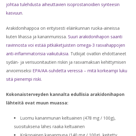
johtaa tulehdusta aiheuttavien isoprostanoidien synteesin
kasvuun
.
Arakidonihappoa on erityisesti eläinkunnan ruoka-aineissa
kuten lihassa ja kananmunissa.
Suuri arakidonihapon saanti
ravinnosta voi estää pitkäketjuisten omega-3 rasvahappojen
anti-inflammatorisia vaikutuksia.
Tutkijat ovatkin ehdottaneet
sydän- ja verisuonitautien riskin ja rasvamaksan kehittymisen
arvioimiseksi
EPA/AA-suhdetta veressä – mitä korkeampi luku
sitä pienempi riski.
Kokonaisterveyden kannalta edullisia arakidonihapon
lähteitä ovat muun muassa:
Luomu kananmunan keltuainen (478 mg / 100g),
suosituksena lähes raaka keltuainen
Kokonainen kananmuna (140 mg / 100g), keitetty