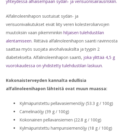
yhteydessä alhaisempaan sydän- ja verisuonisairausriskiin.
Alfalinoleenihapon suotuisat sydän- ja
verisuonivaikutukset
eivät liity veren kolesteroliarvojen
muutoksiin vaan pikemminkin
hiljaisen tulehdustilan
alentamiseen
.
Riittävä alfalinoleenihapon saanti ravinnosta
saattaa myös suojata aivohalvauksilta ja tyypin 2
diabetekselta. Alfalinoleenihapon saanti,
joka ylittää 4,5 g
vuorokaudessa
on yhdistetty tulehdustilan laskuun.
Kokonaisterveyden kannalta edullisia
alfalinoleenihapon lähteitä ovat muun muassa:
Kylmäpuristettu pellavasiemenöljy (53.3 g / 100g)
Camelinaöljy (39 g / 100g)
Kokonainen pellavansiemen (22.8 g / 100g)
Kylmäpuristettu hampunsiemenöljy (18 g / 100g)