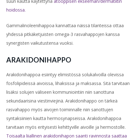
suun kautta
käytettynä
atooppisen ekseeman/dermatiitin
hoidossa.
Gammalinoleenihappoa kannattaa
näissä tilanteissa ottaa
yhdessä pitkäketjuisten omega-3 rasvahappojen kanssa
synergisten vaikutustensa vuoksi.
ARAKIDONIHAPPO
Arakidonihappoa esiintyy elimistössä solukalvoilla olevissa
fosfolipideissä aivoissa, lihaksissa ja maksassa. Sitä tarvitaan
lisäksi solujen väliseen kommuniointiin niin sanottuna
sekundaarisina viestinviejinä. Arakidonihappo on tärkeä
rasvahappo myös aivojen toiminnalle niin sanottujen
syntaksiinien kautta hermosynapseissa. Arakidonihappoa
tarvitaan myös erityisesti kehittyville aivoille ja hermostolle.
Toisaalta liiallinen arakidonihapon saanti ravinnosta saattaa