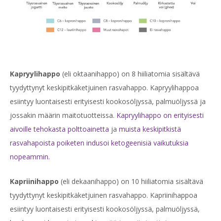
Kapryylihappo
(eli oktaanihappo) on 8 hiiliatomia sisältävä
tyydyttynyt keskipitkäketjuinen rasvahappo. Kapryylihappoa
esiintyy luontaisesti erityisesti kookosöljyssä, palmuöljyssä ja
jossakin määrin maitotuotteissa.
Kapryylihappo on erityisesti
aivoille tehokasta polttoainetta
ja
muista keskipitkistä
rasvahapoista poiketen indusoi ketogeenisiä vaikutuksia
nopeammin.
Kapriinihappo
(eli dekaanihappo) on 10 hiiliatomia sisältävä
tyydyttynyt keskipitkäketjuinen rasvahappo. Kapriinihappoa
esiintyy luontaisesti erityisesti kookosöljyssä, palmuöljyssä,