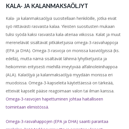
KALA- JA KALANMAKSAÖLJYT
Kala- ja kalanmaksaöljyä suositellaan henkilöille, jotka eivät
syö riittävästi rasvaista kalaa. Yleisten suositusten mukaan
tulisi syödä kaksi rasvaista kala-ateriaa viikossa. Kalat ja muut
merenelävät sisältävät pitkäketjuisia omega-3-rasvahappoja
(EPA ja DHA). Omega-3-rasvoja on monissa kasviöljyissä (ks.
edellä), mutta nämä sisältävät lähinnä lyhytketjuista ja
heikommin erityisesti miehillä imeytyvää alfalinoleiinihappoa
(ALA). Kalaöljyä ja kalanmaksaöljyä myydään monissa eri
muodoissa. Omega-3-kapseleita käytettäessä on tärkeää,
etteivät kapselit pääse reagoimaan
valon tai ilman kanssa.
Omega-3-rasvojen hapettuminen johtaa haitalliseen
toimintaan elimistössä.
Omega-3-rasvahappojen (EPA ja DHA) saanti parantaa