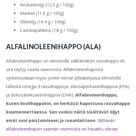
Avokadoöljy (12.5 g / 100g)
Manteli (11.9 g / 100g)
Oliiviöljy (10.4 g / 100g)
Cashewpähkinä (7.8 g / 100g)
ALFALINOLEENIHAPPO (ALA)
Alfalinoleenihappo on elimistölle välttämätön rasvahappo eli
sitä täytyy saada ravinnosta. Alfalinoleenihaposta
syntetisoidaan myös jonkin verran pitkäketjuisia elimistölle
tärkeitä omega-3 rasvahappoja, eikosapentaeenihappoa (EPA)
ja dokosaheksaeenihappoa (DHA).
Alfalinoleenihappo,
kuten linolihappokin, on herkästi hapettuva rasvahappo
kuumennettaessa. Sen vuoksi näitä sisältävät öljyt
eivät sovi paistamiseen ja ruoanlaittoon.
Riittävän
alfalinoleenihapon saannin ravinnosta on havaittu olevan