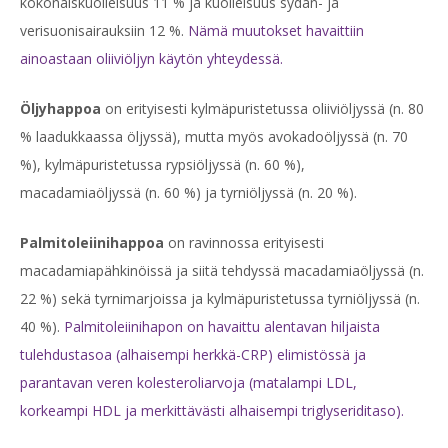
kokonaiskuolleisuus 11 % ja kuolleisuus sydän- ja
verisuonisairauksiin 12 %.
Nämä muutokset havaittiin
ainoastaan oliiviöljyn käytön yhteydessä.
Öljyhappoa
on erityisesti kylmäpuristetussa oliiviöljyssä (n. 80
% laadukkaassa öljyssä), mutta myös avokadoöljyssä (n. 70
%), kylmäpuristetussa rypsiöljyssä (n. 60 %),
macadamiaöljyssä (n. 60 %) ja tyrniöljyssä (n. 20 %).
Palmitoleiinihappoa
on ravinnossa erityisesti
macadamiapähkinöissä ja siitä tehdyssä macadamiaöljyssä (n.
22 %) sekä tyrnimarjoissa ja kylmäpuristetussa tyrniöljyssä (n.
40 %).
Palmitoleiinihapon on havaittu alentavan hiljaista
tulehdustasoa (alhaisempi herkkä-CRP) elimistössä ja
parantavan veren kolesteroliarvoja (matalampi LDL,
korkeampi HDL ja merkittävästi alhaisempi triglyseriditaso).