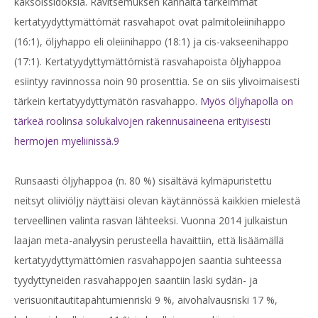
kaksoissidoksia. Ravitsemuksen kannalta tärkeimmät
kertatyydyttymättömät rasvahapot ovat palmitoleiinihappo
(16:1), öljyhappo eli oleiinihappo (18:1) ja cis-vakseenihappo
(17:1). Kertatyydyttymättömistä rasvahapoista öljyhappoa
esiintyy ravinnossa noin 90 prosenttia. Se on siis ylivoimaisesti
tärkein kertatyydyttymätön rasvahappo.
Myös öljyhapolla on
tärkeä roolinsa solukalvojen rakennusaineena erityisesti
hermojen myeliinissä.
9
Runsaasti öljyhappoa (n. 80 %) sisältävä kylmäpuristettu
neitsyt oliiviöljy näyttäisi olevan käytännössä kaikkien mielestä
terveellinen valinta rasvan lähteeksi. Vuonna 2014 julkaistun
laajan meta-analyysin perusteella havaittiin, että lisäämällä
kertatyydyttymättömien rasvahappojen saantia suhteessa
tyydyttyneiden rasvahappojen saantiin laski sydän- ja
verisuonitautitapahtumien
riski 9 %, aivohalvausriski 17 %,