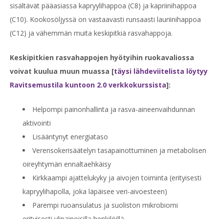
sisältävät pääasiassa kapryylihappoa (C8) ja kapriinihappoa
(C10). Kookosöljyssä on vastaavasti runsaasti lauriinihappoa
(C12) ja vähemmän muita keskipitkiä rasvahappoja.
Keskipitkien rasvahappojen hyötyihin ruokavaliossa
voivat kuulua muun muassa [
täysi lähdeviitelista löytyy
Ravitsemustila kuntoon 2.0 verkkokurssista
]:
Helpompi painonhallinta ja rasva-aineenvaihdunnan
aktivointi
Lisääntynyt energiataso
Verensokerisäätelyn tasapainottuminen ja metabolisen
oireyhtymän ennaltaehkäisy
Kirkkaampi ajattelukyky ja aivojen toiminta (erityisesti
kapryylihapolla, joka läpäisee veri-aivoesteen)
Parempi ruoansulatus ja suoliston mikrobiomi
erityisesti ylipainoisilla henkilöillä