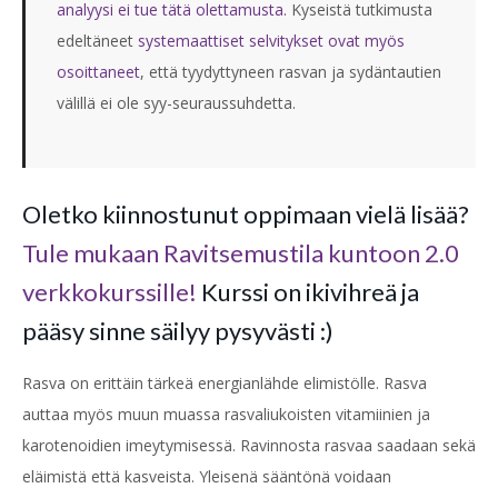
analyysi ei tue tätä olettamusta.
Kyseistä tutkimusta
edeltäneet
systemaattiset selvitykset
ovat myös
osoittaneet
, että tyydyttyneen rasvan ja sydäntautien
välillä ei ole syy-seuraussuhdetta.
Oletko kiinnostunut oppimaan vielä lisää?
Tule mukaan Ravitsemustila kuntoon 2.0
verkkokurssille!
Kurssi on ikivihreä ja
pääsy sinne säilyy pysyvästi :)
Rasva on erittäin tärkeä energianlähde elimistölle. Rasva
auttaa myös muun muassa rasvaliukoisten vitamiinien ja
karotenoidien imeytymisessä. Ravinnosta rasvaa saadaan sekä
eläimistä että kasveista. Yleisenä sääntönä voidaan