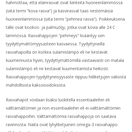
hahmottaa, että eläinrasvat ovat kiinteitä huoneenlämmössä
(siitä termi ”kova rasva”) ja kasvirasvat taas nestemäisiä
huoneenlämmössä (siitä termi ”pehmeä rasva”). Poikkeuksena
tälle ovat kookos- ja palmuöljy, jotka ovat kovia alle 24 C
lämmössä. Rasvahappojen ”pehmeys” lisääntyy sen
tyydyttymättömyysasteen kasvaessa. Tyydyttyneillä
rasvahapoilla on korkea sulamislämpö eli ne kestävät
kuumennusta hyvin, tyydyttymättömillä vastaavasti on matala
sulamislämpö eli ne kestävät kuumentamista heikosti.
Rasvahappojen tyydyttyneisyysaste riippuu hiiliketjujen välisistä
mahdollisista kaksoissidoksista.
Rasvahapot voidaan lisäksi luokitella essentiaaleihin eli
välttämättömiin ja non-essentiaaleihin eli ei-välttämättömiin
rasvahappoihin. Välttämättömiä rasvahappoja on saatava
ravinnosta. Näitä ovat lyhytketjuinen omega-3 rasvahappo