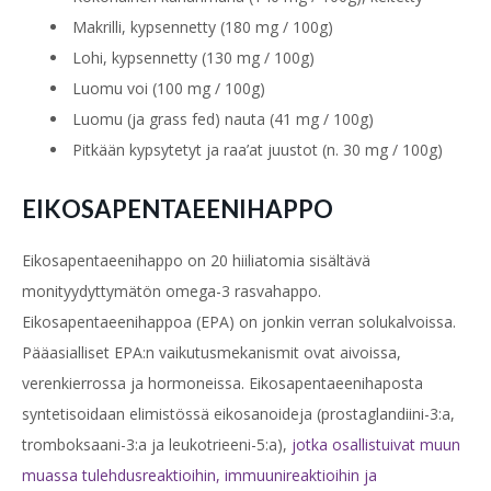
Makrilli, kypsennetty (180 mg / 100g)
Lohi, kypsennetty (130 mg / 100g)
Luomu voi (100 mg / 100g)
Luomu (ja grass fed) nauta (41 mg / 100g)
Pitkään kypsytetyt ja raa’at juustot (n. 30 mg / 100g)
EIKOSAPENTAEENIHAPPO
Eikosapentaeenihappo on 20 hiiliatomia sisältävä
monityydyttymätön omega-3 rasvahappo.
Eikosapentaeenihappoa (EPA) on jonkin verran solukalvoissa.
Pääasialliset EPA:n vaikutusmekanismit ovat aivoissa,
verenkierrossa ja hormoneissa. Eikosapentaeenihaposta
syntetisoidaan elimistössä eikosanoideja (prostaglandiini-3:a,
tromboksaani-3:a ja leukotrieeni-5:a),
jotka osallistuivat muun
muassa tulehdusreaktioihin, immuunireaktioihin ja