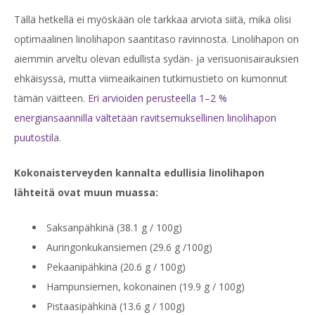
Tällä hetkellä ei myöskään ole tarkkaa arviota siitä, mikä olisi
optimaalinen linolihapon saantitaso ravinnosta.
Linolihapon on
aiemmin arveltu olevan edullista sydän- ja
verisuonisairauksien
ehkäisyssä, mutta viimeaikainen tutkimustieto on kumonnut
tämän väitteen.
Eri arvioiden perusteella 1–2 %
energiansaannilla vältetään ravitsemuksellinen linolihapon
puutostil
a.
Kokonaisterveyden kannalta edullisia linolihapon
lähteitä ovat muun muassa:
Saksanpähkinä (38.1 g / 100g)
Auringonkukansiemen (29.6 g /100g)
Pekaanipähkinä (20.6 g / 100g)
Hampunsiemen, kokonainen (19.9 g / 100g)
Pistaasipähkinä (13.6 g / 100g)