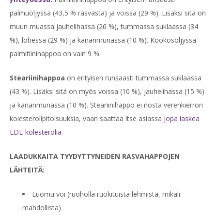
palmuöljyssä (43,5 % rasvasta) ja voissa (29 %). Lisäksi sitä on
muun muassa jauhelihassa (26 %), tummassa suklaassa (34
%), lohessa (29 %) ja kananmunassa (10 %). Kookosöljyssä
palmitiinihappoa on vain 9 %.
Steariinihappoa
on erityisen runsaasti tummassa suklaassa
(43 %). Lisäksi sitä on myös voissa (10 %), jauhelihassa (15 %)
ja kananmunassa (10 %). Steariinihappo ei nosta verenkierron
kolesterolipitoisuuksia, vaan saattaa itse asiassa
jopa laskea
LDL-kolesterolia
.
LAADUKKAITA TYYDYTTYNEIDEN RASVAHAPPOJEN
LÄHTEITÄ:
Luomu voi (ruoholla ruokituista lehmistä, mikäli
mahdollista)