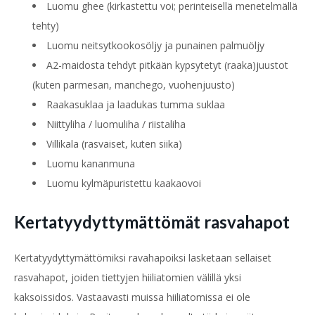
Luomu ghee (kirkastettu voi; perinteisellä menetelmällä
tehty)
Luomu neitsytkookosöljy ja punainen palmuöljy
A2-maidosta tehdyt pitkään kypsytetyt (raaka)juustot
(kuten parmesan, manchego,
vuohenjuusto)
Raakasuklaa ja laadukas tumma suklaa
Niittyliha / luomuliha / riistaliha
Villikala (rasvaiset, kuten siika)
Luomu kananmuna
Luomu kylmäpuristettu kaakaovoi
Kertatyydyttymättömät rasvahapot
Kertatyydyttymättömiksi ravahapoiksi lasketaan sellaiset
rasvahapot, joiden tiettyjen hiiliatomien välillä yksi
kaksoissidos. Vastaavasti muissa hiiliatomissa ei ole