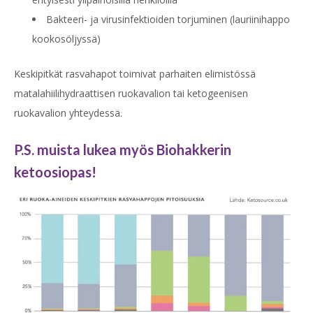
Bakteeri- ja virusinfektioiden torjuminen (lauriinihappo
kookosöljyssä)
Keskipitkät rasvahapot toimivat parhaiten elimistössä
matalahiilihydraattisen ruokavalion tai ketogeenisen
ruokavalion yhteydessä.
P.S. muista lukea myös Biohakkerin
ketoosiopas!