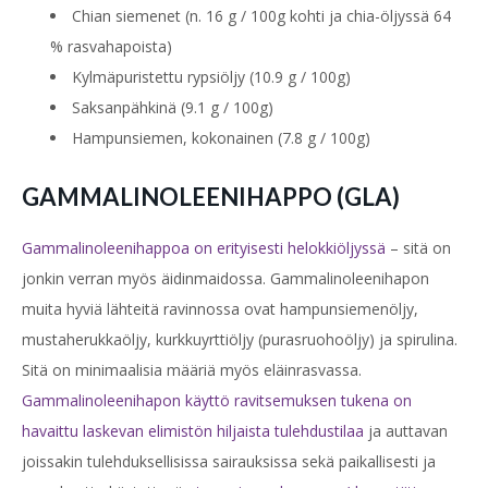
Chian siemenet (n. 16 g / 100g kohti ja chia-öljyssä 64
% rasvahapoista)
Kylmäpuristettu rypsiöljy (10.9 g / 100g)
Saksanpähkinä (9.1 g / 100g)
Hampunsiemen, kokonainen (7.8 g / 100g)
GAMMALINOLEENIHAPPO (GLA)
Gammalinoleenihappoa on erityisesti helokkiöljyssä
– sitä on
jonkin verran myös äidinmaidossa.
Gammalinoleenihapon
muita hyviä lähteitä ravinnossa ovat hampunsiemenöljy,
mustaherukkaöljy, kurkkuyrttiöljy (purasruohoöljy) ja spirulina.
Sitä on minimaalisia määriä myös eläinrasvassa.
Gammalinoleenihapon käyttö ravitsemuksen tukena on
havaittu laskevan elimistön hiljaista tulehdustilaa
ja auttavan
joissakin tulehduksellisissa sairauksissa sekä paikallisesti ja