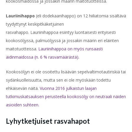
kookosmaidossa ja jossakin määrin maitotuotteissa.
Lauriinihappo
(eli dodekaanihappo) on 12 hiiliatomia sisältävä
tyydyttynyt keskipitkäketjuinen
rasvahappo. Lauriinihappoa esiintyy luontaisesti erityisesti
kookosöljyssä, palmuöljyssä ja jossakin määrin eri eläinten
maitotuotteissa.
Lauriinihappoa on myös runsaasti
äidinmaidossa (n. 6 % rasvamäärästä).
Kookosöljyn ei ole osoitettu lisäävän sepelvaltimotautiriskiä tai
sydänkuolleisuutta, mutta sen ei ole myöskään todettu
ehkäisevän näitä.
Vuonna 2016 julkaistun laajan
tutkimuskatsauksen perusteella kookosöljy on neutraali näiden
asioiden suhteen.
Lyhytketjuiset rasvahapot