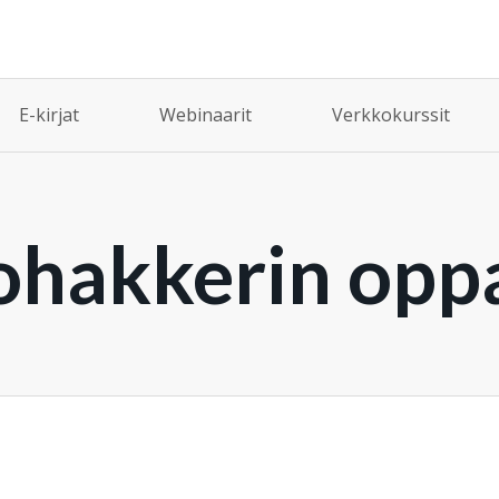
E-kirjat
Webinaarit
Verkkokurssit
ohakkerin opp