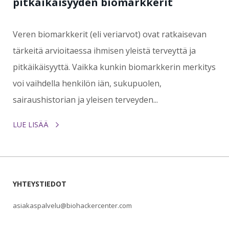
pitkäikäisyyden biomarkkerit
Veren biomarkkerit (eli veriarvot) ovat ratkaisevan
tärkeitä arvioitaessa ihmisen yleistä terveyttä ja
pitkäikäisyyttä. Vaikka kunkin biomarkkerin merkitys
voi vaihdella henkilön iän, sukupuolen,
sairaushistorian ja yleisen terveyden...
LUE LISÄÄ
YHTEYSTIEDOT
asiakaspalvelu@biohackercenter.com