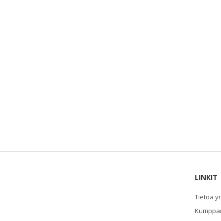
LINKIT
Tietoa y
Kumppan