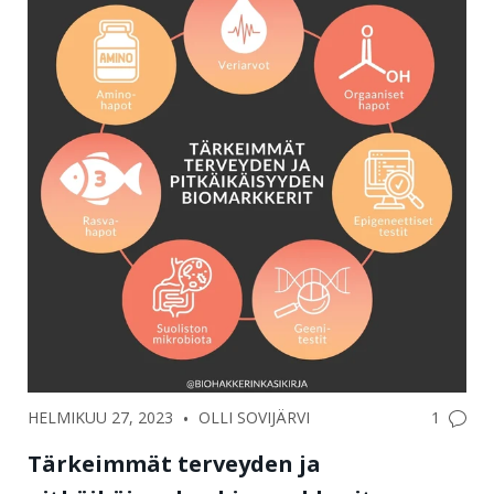
•
1
HELMIKUU 27, 2023
OLLI SOVIJÄRVI
Tärkeimmät terveyden ja