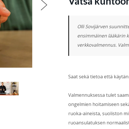
Vatsa kuntoo
Olli Sovijärven suunni
ensimmäinen lääkärin ko
verkkovalmennus. Valm
Saat sekä tietoa että käytänn
Valmennuksessa tulet saamaa
ongelmien hoitamiseen sekä 
ruoka-aineista, suoliston m
ruoansulatuksen normaalista