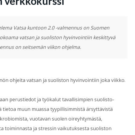
n verkkokurssi
ttelema Vatsa kuntoon 2.0 -valmennus on Suomen
koama vatsan ja suoliston hyvinvointiin keskittyvä
ennus on seitsemän viikon ohjelma.
ön ohjeita vatsan ja suoliston hyvinvointiin joka viikko.
n perustiedot ja työkalut tavallisimpien suolisto-
tietoa muun muassa tyypillisimmistä ärsyttävistä
ikrobiomista, vuotavan suolen oireyhtymästä,
 toiminnasta ja stressin vaikutuksesta suoliston