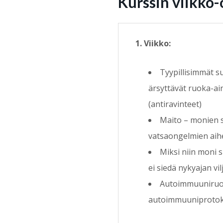
Kurssin viikko-
1. Viikko:
Tyypillisimmät s
ärsyttävät ruoka-ai
(antiravinteet)
Maito – monien 
vatsaongelmien aih
Miksi niin moni 
ei siedä nykyajan vi
Autoimmuuniruok
autoimmuuniprotoko