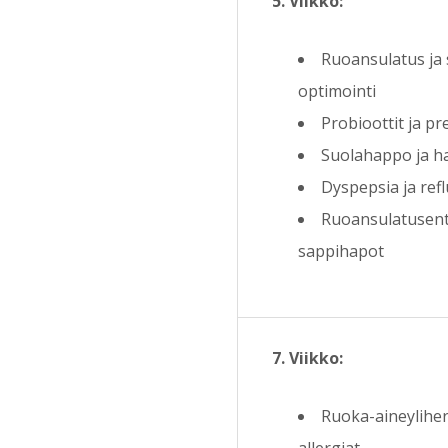
5. Viikko:
Ruoansulatus ja
optimointi
Probioottit ja pr
Suolahappo ja h
Dyspepsia ja refl
Ruoansulatusent
sappihapot
7. Viikko:
Ruoka-aineyliher