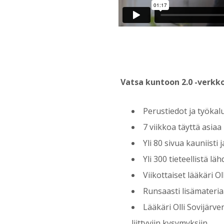
Vatsa kuntoon 2.0 -verkk
Perustiedot ja työkal
7 viikkoa täyttä asi
Yli 80 sivua kauniisti 
Yli 300 tieteellistä läh
Viikottaiset lääkäri O
Runsaasti lisämateriaa
Lääkäri Olli Sovijärv
liittyviin kysymyksiin