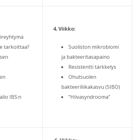
4. Viikko:
oireyhtymä
se tarkoittaa?
Suoliston mikrobiomi
 sen
ja bakteeritasapaino
Resistentti tärkkelys
den
Ohutsuolen
bakteeriliikakasvu (SIBO)
io IBS:n
“Hiivasyndrooma”