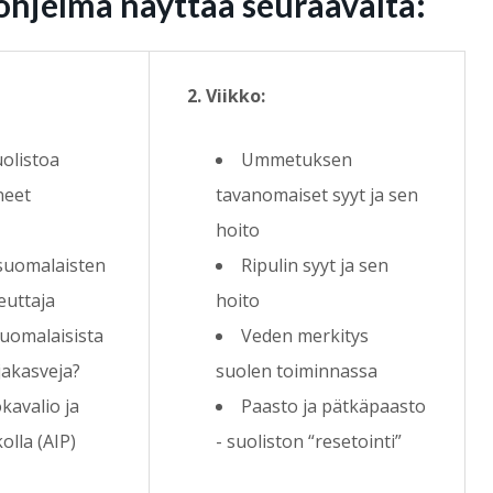
ohjelma näyttää seuraavalta:
2. Viikko:
uolistoa
Ummetuksen
neet
tavanomaiset syyt ja sen
hoito
suomalaisten
Ripulin syyt ja sen
euttaja
hoito
suomalaisista
Veden merkitys
ljakasveja?
suolen toiminnassa
avalio ja
Paasto ja pätkäpaasto
lla (AIP)
- suoliston “resetointi”