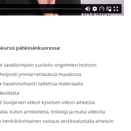
okurssi pähkinänkuoressa:
ut tavallisimpien suolisto-ongelmien hoitoon
aa helposti ymmärrettävässä muodossa
ja havainnollisesti taitettua materiaalia
deviitettä
lli Sovijärven videot kyseisen viikon aiheesta
lia, kuten artikkeleita, linkkejä ja muita videoita
en henkilökohtainen vastaus verkkoalustalla aiheisiin