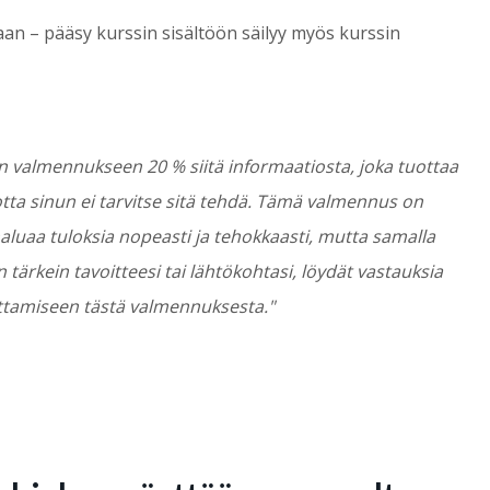
vaan – pääsy kurssin sisältöön säilyy myös kurssin
n valmennukseen 20 % siitä informaatiosta, joka tuottaa
tta sinun ei tarvitse sitä tehdä.
Tämä valmennus on
haluaa tuloksia nopeasti ja tehokkaasti, mutta samalla
tärkein tavoitteesi tai lähtökohtasi, löydät vastauksia
ttamiseen tästä valmennuksesta."