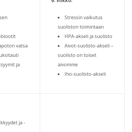
6. Viikko:
 sen
Stressin vaikutus
suoliston toimintaan
ebiootit
HPA-akseli ja suolisto
apoton vatsa
Aivot-suolisto-akseli –
uksitauti
suolisto on toiset
syymit ja
aivomme
Iho-suolisto-akseli
kkyydet ja -