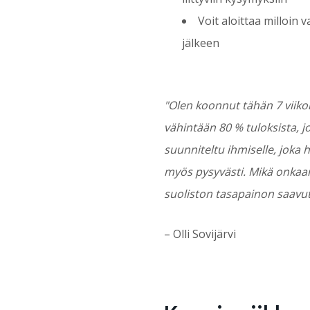
Voit aloittaa milloin 
jälkeen
"Olen koonnut tähän 7 viiko
vähintään 80 % tuloksista, jo
suunniteltu ihmiselle, joka 
myös pysyvästi. Mikä onkaan 
suoliston tasapainon saavu
– Olli Sovijärvi