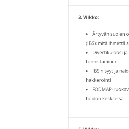
3. Viikko:
Ärtyvän suolen 
(IBS); mitä ihmettä 
Divertikuloosi ja
tunnistaminen
IBS:n syyt ja näi
hakkerointi
FODMAP-ruokaval
hoidon keskiössä