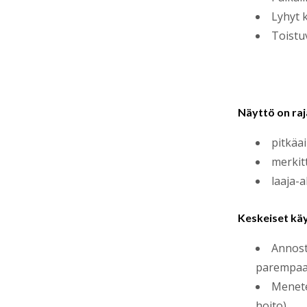
Lyhyt 
Toistu
Näyttö on raja
pitkäa
merkit
laaja-a
Keskeiset kä
Annost
parempaa
Menete
hoito).