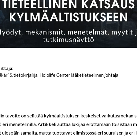
ittaja:
ääkäri & tietokirjailija, Hololife Center lääketieteellinen johtaja
in tavoite on selittää kylmäaltistuksen keskeiset vaikutusmekanism
 eri menetelmillä. Artikkeli auttaa lukijaa erottamaan toisistaan 
 ulospäin samalta, mutta tuottavat elimistössä eri suuruisen ja eri 