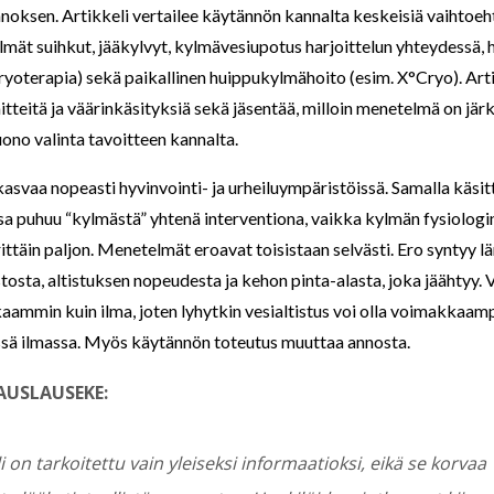
nnoksen. Artikkeli vertailee käytännön kannalta keskeisiä vaihtoeh
ylmät suihkut, jääkylvyt, kylmävesiupotus harjoittelun yhteydessä,
yoterapia) sekä paikallinen huippukylmähoito (esim. X°Cryo). Arti
itteitä ja väärinkäsityksiä sekä jäsentää, milloin menetelmä on järk
uono valinta tavoitteen kannalta.
kasvaa nopeasti hyvinvointi- ja urheiluympäristöissä. Samalla käsit
sa puhuu “kylmästä” yhtenä interventiona, vaikka kylmän fysiolog
rittäin paljon. Menetelmät eroavat toisistaan selvästi. Ero syntyy l
tosta, altistuksen nopeudesta ja kehon pinta-alasta, joka jäähtyy. V
ammin kuin ilma, joten lyhytkin vesialtistus voi olla voimakkaam
ssä ilmassa. Myös käytännön toteutus muuttaa annosta.
USLAUSEKE:
i on tarkoitettu vain yleiseksi informaatioksi, eikä se korvaa