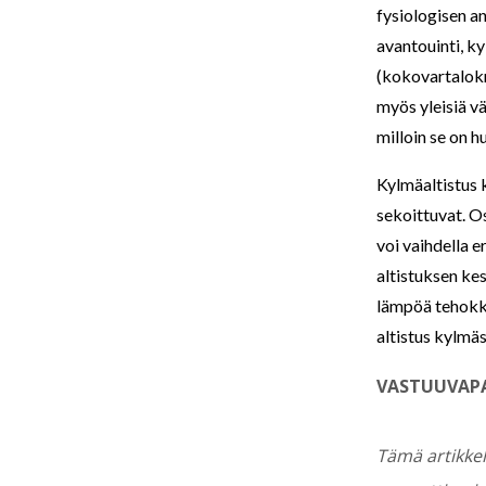
fysiologisen a
avantouinti, k
(kokovartalokr
myös yleisiä vä
milloin se on h
Kylmäaltistus 
sekoittuvat. O
voi vaihdella e
altistuksen kes
lämpöä tehokka
altistus kylmä
VASTUUVAPA
Tämä artikkel