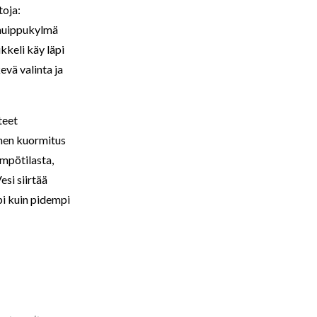
toja:
 huippukylmä
kkeli käy läpi
evä valinta ja
teet
inen kuormitus
ämpötilasta,
esi siirtää
pi kuin pidempi