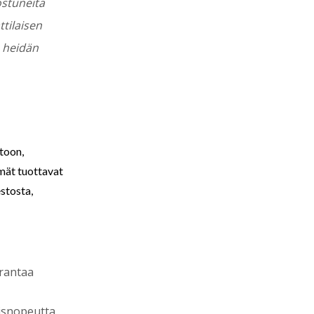
ostuneita
tilaisen
a heidän
rtoon,
lmät tuottavat
estosta,
arantaa
isnopeutta.