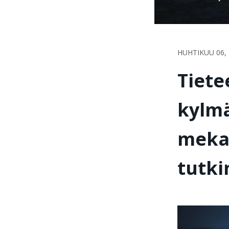
HUHTIKUU 06, 
Tiete
kylmä
mekan
tutk