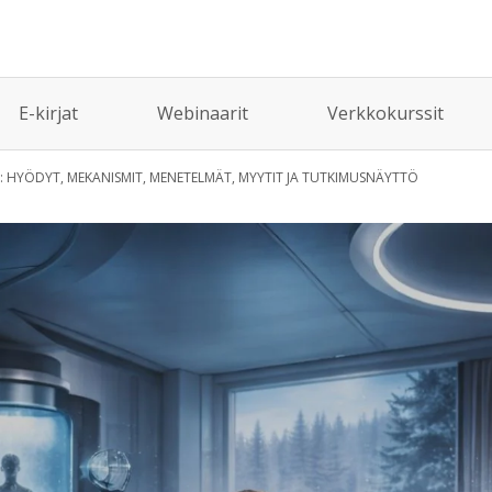
E-kirjat
Webinaarit
Verkkokurssit
N: HYÖDYT, MEKANISMIT, MENETELMÄT, MYYTIT JA TUTKIMUSNÄYTTÖ