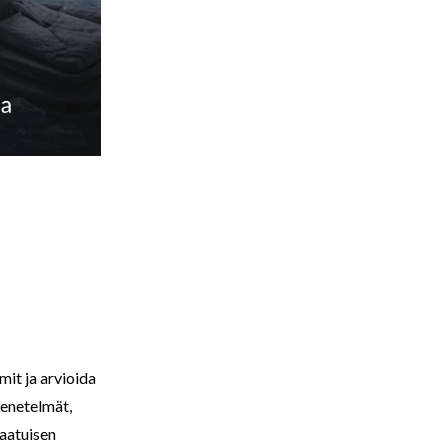
it ja arvioida
menetelmät,
laatuisen