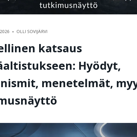
•
2026
OLLI SOVIJÄRVI
ellinen katsaus
altistukseen: Hyödyt,
ismit, menetelmät, myyt
imusnäyttö