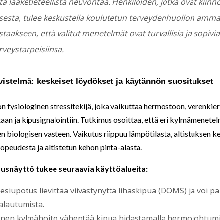
 lääketieteellistä neuvontaa. Henkilöiden, jotka ovat kiinn
sesta, tulee keskustella koulutetun terveydenhuollon ammat
taakseen, että valitut menetelmät ovat turvallisia ja sopivi
terveystarpeisiinsa.
iivistelmä: keskeiset löydökset ja käytännön suositukset
on fysiologinen stressitekijä, joka vaikuttaa hermostoon, verenkie
aan ja kipusignalointiin. Tutkimus osoittaa, että eri kylmämenete
sen biologisen vasteen. Vaikutus riippuu lämpötilasta, altistuksen k
opeudesta ja altistetun kehon pinta-alasta.
usnäyttö tukee seuraavia käyttöalueita:
esiupotus lievittää viivästynyttä lihaskipua (DOMS) ja voi p
alautumista.
linen kylmähoito vähentää kipua hidastamalla hermojohtum