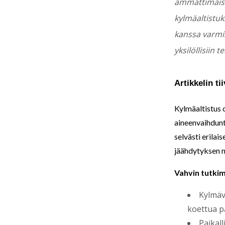
ammattimaista
kylmäaltistuk
kanssa varmis
yksilöllisiin 
Artikkelin t
Kylmäaltistus 
aineenvaihdunt
selvästi erilai
jäähdytyksen n
Vahvin tutkim
Kylmäv
koettua p
Paikal